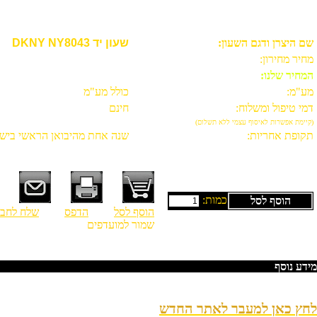
שעון יד DKNY NY8043
שם היצרן ודגם השעון:
שעון יד DKNY NY8043
מחיר מחירון:
המחיר שלנו:
מע"מ:
כולל מע"מ
דמי טיפול ומשלוח:
חינם
(קיימת אפשרות לאיסוף עצמי ללא תשלום)
תקופת אחריות:
שנה אחת מהיבואן הראשי בישר
כמות:
הוסף לסל
הוסף לסל
הדפס
שלח לחב
שמור למועדפים
מידע נוסף
לחץ כאן למעבר לאתר החדש