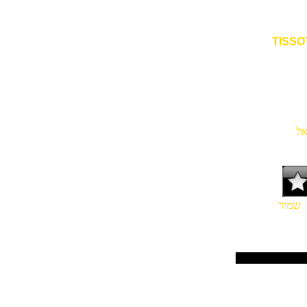
ל
מור