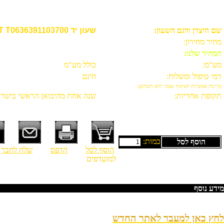
שעון יד TISSOT T0636391103700
שם היצרן ודגם השעון:
שעון יד TISSOT T0636391103700
מחיר מחירון:
המחיר שלנו:
מע"מ:
כולל מע"מ
דמי טיפול ומשלוח:
חינם
(קיימת אפשרות לאיסוף עצמי ללא תשלום)
תקופת אחריות:
שנה אחת מהיבואן הראשי בישרא
כמות:
הוסף לסל
הוסף לסל
הדפס
שלח לחבר
ש
למועדפים
מידע נוסף
לחץ כאן למעבר לאתר החדש