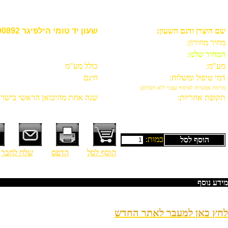
שעון יד טומי הילפיגר TOMMY HILFIGER 1790892
שם היצרן ודגם השעון:
שעון יד טומי הילפיגר TOMMY HILFIGER 1790892
מחיר מחירון:
המחיר שלנו:
מע"מ:
כולל מע"מ
דמי טיפול ומשלוח:
חינם
(קיימת אפשרות לאיסוף עצמי ללא תשלום)
תקופת אחריות:
שנה אחת מהיבואן הראשי בישרא
כמות:
הוסף לסל
הוסף לסל
הדפס
שלח לחבר
ש
מידע נוסף
לחץ כאן למעבר לאתר החדש