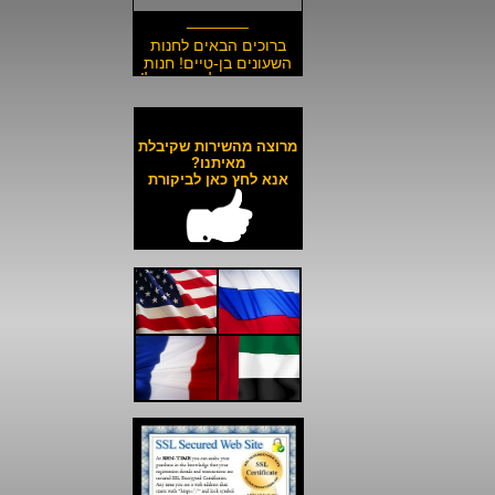
_______
ברוכים הבאים לחנות
השעונים בן-טיים! חנות
השעונים הזולה בישראל!
__________________
משלוח חינם לכל השעונים
באתר ולכל חלקי הארץ!
מרוצה מהשירות שקיבלת
__________________
מאיתנו?
אנא לחץ כאן לביקורת
כל השעונים באתר עד 6
תשלומים ללא ריבית!
__________________
האתר מאובטח בהצפנת
SSL מתקדמת