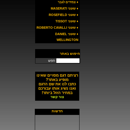
♦ צמידים לגבר
♦ שעוני MASERATI
♦ שעוני ROSEFIELD
♦ שעוני TISSOT
♦ שעוני ROBERTO CAVALLI
♦ שעוני DANIEL
WELLINGTON
חיפוש באתר
חפש
רציתם דגם מסויים שאינו
מופיע באתר?
כתבו לנו את שם הדגם
ואנו נשיג אותו עבורכם
במחיר הזול ביותר!
צור קשר
חדשות