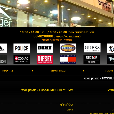
שעות פתיחה: א'-ה' 20:00 - 10:00, יום ו' 14:00 - 10:00
03-6296668
להזמנות טלפוניות :
אפשרות לאיסוף עצמי
תקנון
♦
מפת הגעה
♦
צור קשר
השעון:
שעון יד FOSSIL ME1070 - מנגנון מכני
כולל מע"מ
:
חינם
סוף עצמי ללא תשלום)