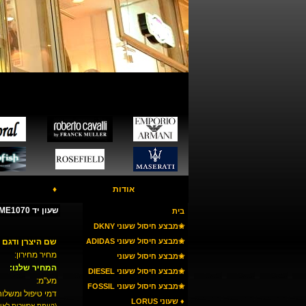
אודות
♦
שעון יד FOSSIL ME1070 - מנגנון מכני
בית
✬מבצע חיסול שעוני DKNY
✬מבצע חיסול שעוני ADIDAS
שם היצרן ודגם 
מחיר מחירון:
✬מבצע חיסול שעוני
המחיר שלנו:
ARMANI
✬מבצע חיסול שעוני DIESEL
מע"מ:
✬מבצע חיסול שעוני FOSSIL
דמי טיפול ומשלוח
♦ שעוני LORUS
(קיימת אפשרות לאי