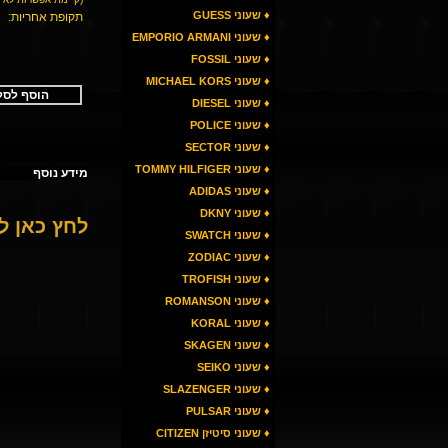
♦ שעוני GUESS
תקופת אחריות:
♦ שעוני EMPORIO ARMANI
♦ שעוני FOSSIL
♦ שעוני MICHAEL KORS
הוסף לסל
♦ שעוני DIESEL
♦ שעוני POLICE
♦ שעוני SECTOR
♦ שעוני TOMMY HILFIGER
מידע נוסף
♦ שעוני ADIDAS
♦ שעוני DKNY
לחץ כאן 
♦ שעוני SWATCH
♦ שעוני ZODIAC
♦ שעוני TROFISH
♦ שעוני ROMANSON
♦ שעוני KORAL
♦ שעוני SKAGEN
♦ שעוני SEIKO
♦ שעוני SLAZENGER
♦ שעוני PULSAR
♦ שעוני סיטיזן CITIZEN