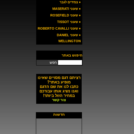
♦ צמידים לגבר
♦ שעוני MASERATI
♦ שעוני ROSEFIELD
♦ שעוני TISSOT
♦ שעוני ROBERTO CAVALLI
♦ שעוני DANIEL
WELLINGTON
חיפוש באתר
חפש
רציתם דגם מסויים שאינו
מופיע באתר?
כתבו לנו את שם הדגם
ואנו נשיג אותו עבורכם
במחיר הזול ביותר!
צור קשר
חדשות