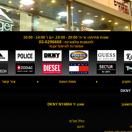
שעות פתיחה: א'-ה' 20:00 - 10:00, יום ו' 14:00 - 10:00
03-6296668
להזמנות טלפוניות :
אפשרות לאיסוף עצמי
תקנון
♦
מפת הגעה
♦
צור קשר
השעון:
שעון יד DKNY NY4804
כולל מע"מ
:
חינם
סוף עצמי ללא תשלום)