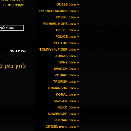
♦ שעוני GUESS
תקופת אחריות:
♦ שעוני EMPORIO ARMANI
♦ שעוני FOSSIL
♦ שעוני MICHAEL KORS
הוסף לסל
♦ שעוני DIESEL
♦ שעוני POLICE
♦ שעוני SECTOR
♦ שעוני TOMMY HILFIGER
מידע נוסף
♦ שעוני ADIDAS
♦ שעוני DKNY
לחץ כאן 
♦ שעוני SWATCH
♦ שעוני ZODIAC
♦ שעוני TROFISH
♦ שעוני ROMANSON
♦ שעוני KORAL
♦ שעוני SKAGEN
♦ שעוני SEIKO
♦ שעוני SLAZENGER
♦ שעוני PULSAR
♦ שעוני סיטיזן CITIZEN