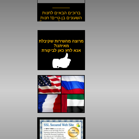
_______
ברוכים הבאים לחנות
השעונים בן-טיים! חנות
השעונים הזולה בישראל!
__________________
משלוח חינם לכל השעונים
באתר ולכל חלקי הארץ!
מרוצה מהשירות שקיבלת
__________________
מאיתנו?
אנא לחץ כאן לביקורת
כל השעונים באתר עד 6
תשלומים ללא ריבית!
__________________
האתר מאובטח בהצפנת
SSL מתקדמת