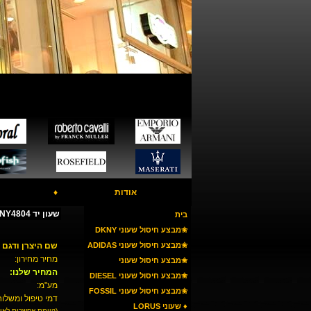
אודות
♦
שעון יד DKNY NY4804
בית
✬מבצע חיסול שעוני DKNY
✬מבצע חיסול שעוני ADIDAS
שם היצרן ודגם 
מחיר מחירון:
✬מבצע חיסול שעוני
המחיר שלנו:
ARMANI
✬מבצע חיסול שעוני DIESEL
מע"מ:
✬מבצע חיסול שעוני FOSSIL
דמי טיפול ומשלוח
♦ שעוני LORUS
(קיימת אפשרות לאי