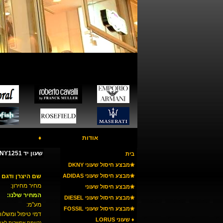
אודות
♦
שעון יד DKNY NY1251
בית
✬מבצע חיסול שעוני DKNY
✬מבצע חיסול שעוני ADIDAS
שם היצרן ודגם 
מחיר מחירון:
✬מבצע חיסול שעוני
המחיר שלנו:
ARMANI
✬מבצע חיסול שעוני DIESEL
מע"מ:
✬מבצע חיסול שעוני FOSSIL
דמי טיפול ומשלוח
♦ שעוני LORUS
(קיימת אפשרות לאי