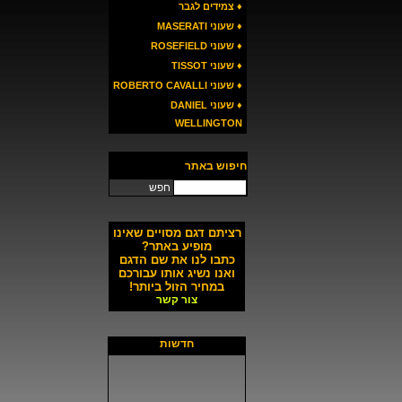
♦ צמידים לגבר
♦ שעוני MASERATI
♦ שעוני ROSEFIELD
♦ שעוני TISSOT
♦ שעוני ROBERTO CAVALLI
♦ שעוני DANIEL
WELLINGTON
חיפוש באתר
חפש
רציתם דגם מסויים שאינו
מופיע באתר?
כתבו לנו את שם הדגם
ואנו נשיג אותו עבורכם
במחיר הזול ביותר!
צור קשר
חדשות