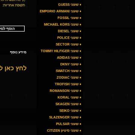
♦ שעוני GUESS
תקופת אחריות:
♦ שעוני EMPORIO ARMANI
♦ שעוני FOSSIL
♦ שעוני MICHAEL KORS
הוסף לסל
♦ שעוני DIESEL
♦ שעוני POLICE
♦ שעוני SECTOR
♦ שעוני TOMMY HILFIGER
מידע נוסף
♦ שעוני ADIDAS
♦ שעוני DKNY
לחץ כאן 
♦ שעוני SWATCH
♦ שעוני ZODIAC
♦ שעוני TROFISH
♦ שעוני ROMANSON
♦ שעוני KORAL
♦ שעוני SKAGEN
♦ שעוני SEIKO
♦ שעוני SLAZENGER
♦ שעוני PULSAR
♦ שעוני סיטיזן CITIZEN