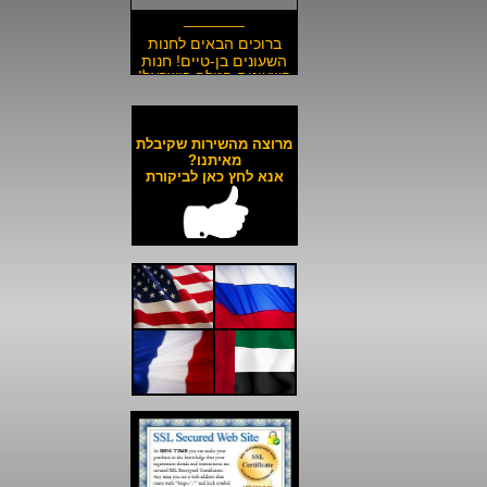
_______
ברוכים הבאים לחנות
השעונים בן-טיים! חנות
השעונים הזולה בישראל!
__________________
משלוח חינם לכל השעונים
באתר ולכל חלקי הארץ!
מרוצה מהשירות שקיבלת
__________________
מאיתנו?
אנא לחץ כאן לביקורת
כל השעונים באתר עד 6
תשלומים ללא ריבית!
__________________
האתר מאובטח בהצפנת
SSL מתקדמת