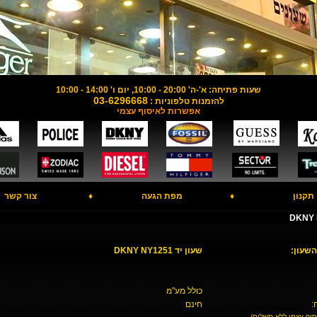
שעות פתיחה: א'-ה' 20:00 - 10:00, יום ו' 14:00 - 10:00
03-6296668
להזמנות טלפוניות :
אפשרות לאיסוף עצמי
תקנון
♦
מפת הגעה
♦
צור קשר
השעון:
שעון יד DKNY NY1251
כולל מע"מ
:
חינם
סוף עצמי ללא תשלום)