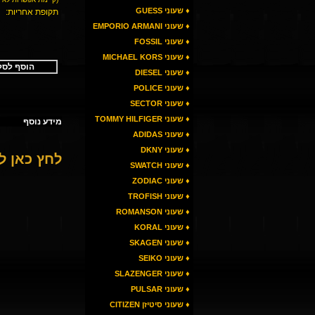
♦ שעוני GUESS
תקופת אחריות:
♦ שעוני EMPORIO ARMANI
♦ שעוני FOSSIL
♦ שעוני MICHAEL KORS
הוסף לסל
♦ שעוני DIESEL
♦ שעוני POLICE
♦ שעוני SECTOR
♦ שעוני TOMMY HILFIGER
מידע נוסף
♦ שעוני ADIDAS
♦ שעוני DKNY
לחץ כאן 
♦ שעוני SWATCH
♦ שעוני ZODIAC
♦ שעוני TROFISH
♦ שעוני ROMANSON
♦ שעוני KORAL
♦ שעוני SKAGEN
♦ שעוני SEIKO
♦ שעוני SLAZENGER
♦ שעוני PULSAR
♦ שעוני סיטיזן CITIZEN