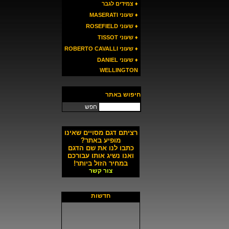
♦ צמידים לגבר
♦ שעוני MASERATI
♦ שעוני ROSEFIELD
♦ שעוני TISSOT
♦ שעוני ROBERTO CAVALLI
♦ שעוני DANIEL
WELLINGTON
חיפוש באתר
חפש
רציתם דגם מסויים שאינו
מופיע באתר?
כתבו לנו את שם הדגם
ואנו נשיג אותו עבורכם
במחיר הזול ביותר!
צור קשר
חדשות