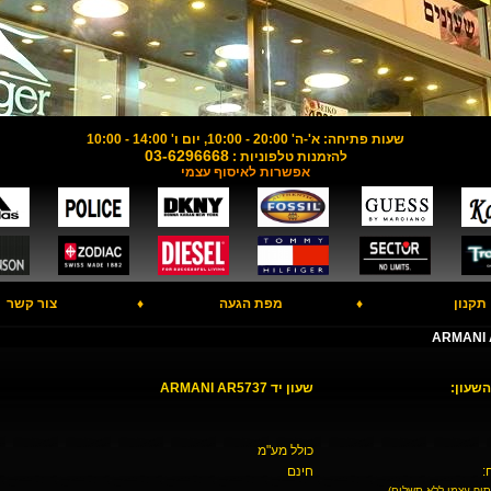
שעות פתיחה: א'-ה' 20:00 - 10:00, יום ו' 14:00 - 10:00
03-6296668
להזמנות טלפוניות :
אפשרות לאיסוף עצמי
תקנון
♦
מפת הגעה
♦
צור קשר
השעון:
שעון יד ARMANI AR5737
כולל מע"מ
:
חינם
סוף עצמי ללא תשלום)