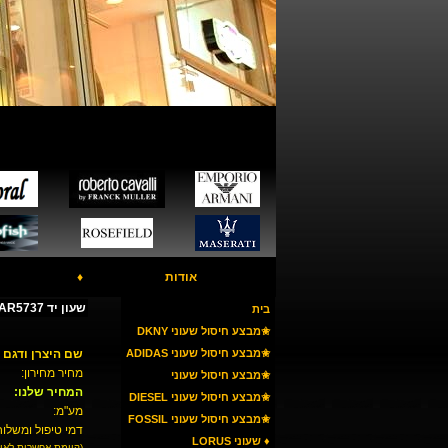
אודות
♦
שעון יד ARMANI AR5737
בית
✬מבצע חיסול שעוני DKNY
✬מבצע חיסול שעוני ADIDAS
שם היצרן ודגם 
מחיר מחירון:
✬מבצע חיסול שעוני
המחיר שלנו:
ARMANI
✬מבצע חיסול שעוני DIESEL
מע"מ:
✬מבצע חיסול שעוני FOSSIL
דמי טיפול ומשלוח
♦ שעוני LORUS
(קיימת אפשרות לאי