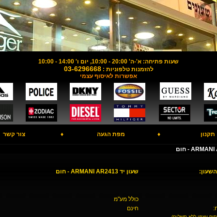
שעות פתיחה: א'-ה' 20:00 - 10:00, יום ו' 14:00 - 10:00
03-6296668
להזמנות טלפוניות :
אפשרות לאיסוף עצמי
תקנון
♦
מפת הגעה
♦
צור קשר
השעון:
שעון יד ARMANI AR2413 - חום
כולל מע"מ
:
חינם
סוף עצמי ללא תשלום)