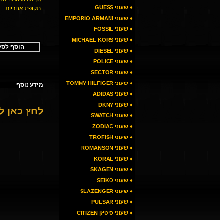
♦ שעוני GUESS
תקופת אחריות:
♦ שעוני EMPORIO ARMANI
♦ שעוני FOSSIL
♦ שעוני MICHAEL KORS
הוסף לסל
♦ שעוני DIESEL
♦ שעוני POLICE
♦ שעוני SECTOR
♦ שעוני TOMMY HILFIGER
מידע נוסף
♦ שעוני ADIDAS
♦ שעוני DKNY
לחץ כאן 
♦ שעוני SWATCH
♦ שעוני ZODIAC
♦ שעוני TROFISH
♦ שעוני ROMANSON
♦ שעוני KORAL
♦ שעוני SKAGEN
♦ שעוני SEIKO
♦ שעוני SLAZENGER
♦ שעוני PULSAR
♦ שעוני סיטיזן CITIZEN