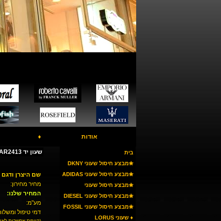
אודות
♦
שעון יד ARMANI AR2413 - חום
בית
✬מבצע חיסול שעוני DKNY
✬מבצע חיסול שעוני ADIDAS
שם היצרן ודגם 
מחיר מחירון:
✬מבצע חיסול שעוני
המחיר שלנו:
ARMANI
✬מבצע חיסול שעוני DIESEL
מע"מ:
✬מבצע חיסול שעוני FOSSIL
דמי טיפול ומשלוח
♦ שעוני LORUS
(קיימת אפשרות לאי