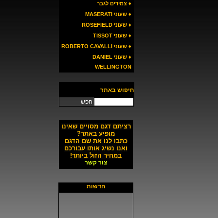
♦ צמידים לגבר
♦ שעוני MASERATI
♦ שעוני ROSEFIELD
♦ שעוני TISSOT
♦ שעוני ROBERTO CAVALLI
♦ שעוני DANIEL
WELLINGTON
חיפוש באתר
חפש
רציתם דגם מסויים שאינו
מופיע באתר?
כתבו לנו את שם הדגם
ואנו נשיג אותו עבורכם
במחיר הזול ביותר!
צור קשר
חדשות