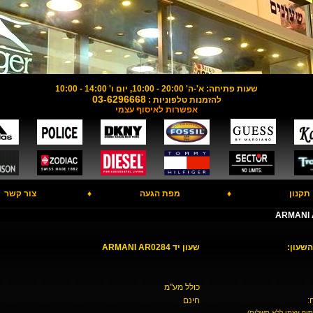
שעות פתיחה: א'-ה' 20:00 - 10:00, יום ו' 14:00 - 10:00
03-6296668
להזמנות טלפוניות :
אפשרות לאיסוף עצמי
תקנון
♦
מפת הגעה
♦
צור קשר
השעון:
שעון יד ARMANI AR0284
כולל מע"מ
:
חינם
סוף עצמי ללא תשלום)