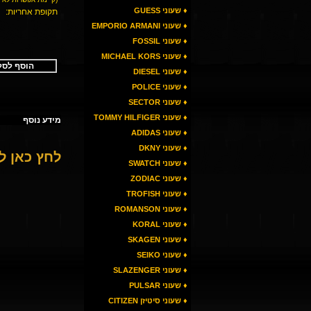
♦ שעוני GUESS
תקופת אחריות:
♦ שעוני EMPORIO ARMANI
♦ שעוני FOSSIL
♦ שעוני MICHAEL KORS
הוסף לסל
♦ שעוני DIESEL
♦ שעוני POLICE
♦ שעוני SECTOR
♦ שעוני TOMMY HILFIGER
מידע נוסף
♦ שעוני ADIDAS
♦ שעוני DKNY
לחץ כאן 
♦ שעוני SWATCH
♦ שעוני ZODIAC
♦ שעוני TROFISH
♦ שעוני ROMANSON
♦ שעוני KORAL
♦ שעוני SKAGEN
♦ שעוני SEIKO
♦ שעוני SLAZENGER
♦ שעוני PULSAR
♦ שעוני סיטיזן CITIZEN