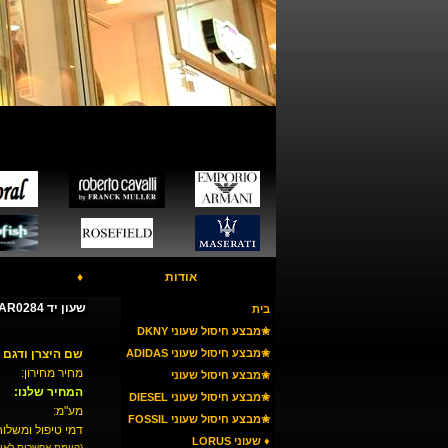
אודות
♦
שעון יד ARMANI AR0284
בית
✬מבצע חיסול שעוני DKNY
✬מבצע חיסול שעוני ADIDAS
שם היצרן ודגם 
מחיר מחירון:
✬מבצע חיסול שעוני
המחיר שלנו:
ARMANI
✬מבצע חיסול שעוני DIESEL
מע"מ:
✬מבצע חיסול שעוני FOSSIL
דמי טיפול ומשלוח
♦ שעוני LORUS
(קיימת אפשרות לאי