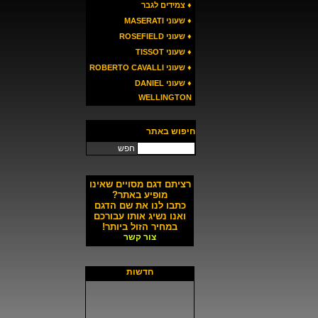
♦ צמידים לגבר
♦ שעוני MASERATI
♦ שעוני ROSEFIELD
♦ שעוני TISSOT
♦ שעוני ROBERTO CAVALLI
♦ שעוני DANIEL
WELLINGTON
חיפוש באתר
חפש
רציתם דגם מסויים שאינו
מופיע באתר?
כתבו לנו את שם הדגם
ואנו נשיג אותו עבורכם
במחיר הזול ביותר!
צור קשר
חדשות