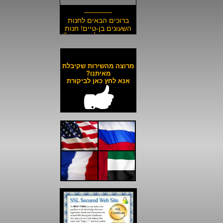
_______
ברוכים הבאים לחנות
השעונים בן-טיים! חנות
השעונים הזולה בישראל!
__________________
משלוח חינם לכל השעונים
באתר ולכל חלקי הארץ!
מרוצה מהשירות שקיבלת
__________________
מאיתנו?
אנא לחץ כאן לביקורת
כל השעונים באתר עד 6
תשלומים ללא ריבית!
__________________
האתר מאובטח בהצפנת
SSL מתקדמת