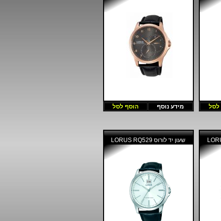
לסל
מידע נוסף
הוסף לסל
שעון יד לורוס LORUS RQ529