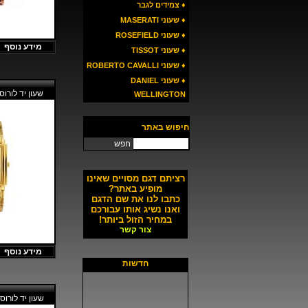
♦ צמידים לגבר
♦ שעוני MASERATI
♦ שעוני ROSEFIELD
מידע נוסף
♦ שעוני TISSOT
♦ שעוני ROBERTO CAVALLI
♦ שעוני DANIEL
שעון יד לורוס ORUS RJ458
WELLINGTON
חיפוש באתר
חפש
רציתם דגם מסויים שאינו
מופיע באתר?
כתבו לנו את שם הדגם
ואנו נשיג אותו עבורכם
במחיר הזול ביותר!
צור קשר
מידע נוסף
חדשות
שעון יד לורוס ORUS RX605