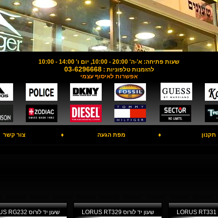
שעות פתיחה: א'-ה' 20:00 - 10:00, יום ו' 14:00 - 10:00
03-6296668
להזמנות טלפוניות :
אפשרות לאיסוף עצמי
תקנון
♦
מפת הגעה
♦
צור קשר
L
שעון יד לורוס LORUS RT329
שעון יד לורוס LORUS RG232