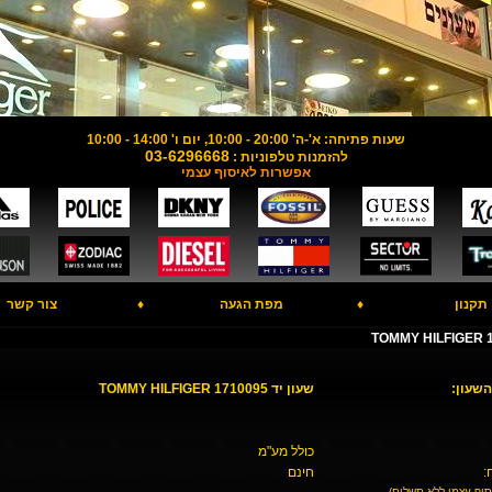
שעות פתיחה: א'-ה' 20:00 - 10:00, יום ו' 14:00 - 10:00
03-6296668
להזמנות טלפוניות :
אפשרות לאיסוף עצמי
תקנון
♦
מפת הגעה
♦
צור קשר
השעון:
שעון יד TOMMY HILFIGER 1710095
כולל מע"מ
:
חינם
סוף עצמי ללא תשלום)