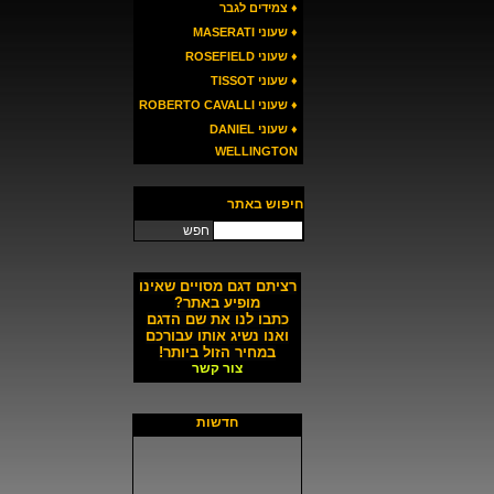
♦ צמידים לגבר
♦ שעוני MASERATI
♦ שעוני ROSEFIELD
♦ שעוני TISSOT
♦ שעוני ROBERTO CAVALLI
♦ שעוני DANIEL
WELLINGTON
חיפוש באתר
חפש
רציתם דגם מסויים שאינו
מופיע באתר?
כתבו לנו את שם הדגם
ואנו נשיג אותו עבורכם
במחיר הזול ביותר!
צור קשר
חדשות