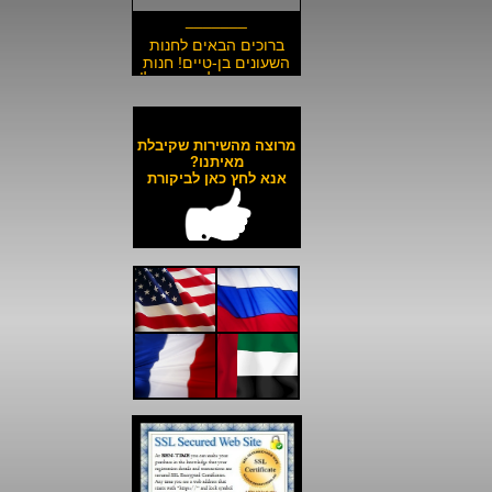
_______
ברוכים הבאים לחנות
השעונים בן-טיים! חנות
השעונים הזולה בישראל!
__________________
משלוח חינם לכל השעונים
באתר ולכל חלקי הארץ!
מרוצה מהשירות שקיבלת
__________________
מאיתנו?
אנא לחץ כאן לביקורת
כל השעונים באתר עד 6
תשלומים ללא ריבית!
__________________
האתר מאובטח בהצפנת
SSL מתקדמת