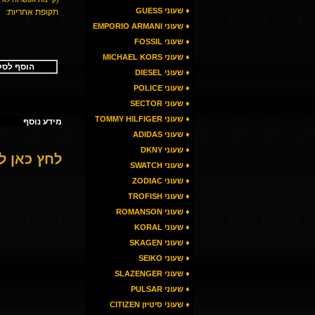
♦ שעוני GUESS
תקופת אחריות:
♦ שעוני EMPORIO ARMANI
♦ שעוני FOSSIL
♦ שעוני MICHAEL KORS
הוסף לסל
♦ שעוני DIESEL
♦ שעוני POLICE
♦ שעוני SECTOR
♦ שעוני TOMMY HILFIGER
מידע נוסף
♦ שעוני ADIDAS
♦ שעוני DKNY
לחץ כאן 
♦ שעוני SWATCH
♦ שעוני ZODIAC
♦ שעוני TROFISH
♦ שעוני ROMANSON
♦ שעוני KORAL
♦ שעוני SKAGEN
♦ שעוני SEIKO
♦ שעוני SLAZENGER
♦ שעוני PULSAR
♦ שעוני סיטיזן CITIZEN