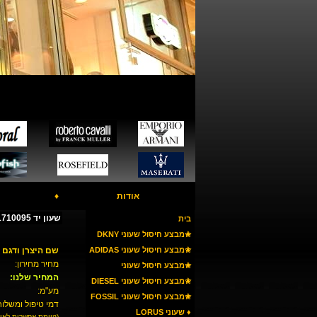
אודות
♦
שעון יד TOMMY HILFIGER 1710095
בית
✬מבצע חיסול שעוני DKNY
✬מבצע חיסול שעוני ADIDAS
שם היצרן ודגם 
מחיר מחירון:
✬מבצע חיסול שעוני
המחיר שלנו:
ARMANI
✬מבצע חיסול שעוני DIESEL
מע"מ:
✬מבצע חיסול שעוני FOSSIL
דמי טיפול ומשלוח
♦ שעוני LORUS
(קיימת אפשרות לאי