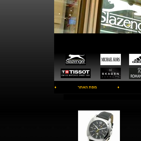
♦
מפת האתר
♦