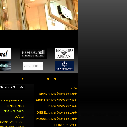
אודות
♦
שעון יד ROMANSON 9557
בית
✬מבצע חיסול שעוני DKNY
✬מבצע חיסול שעוני ADIDAS
שם היצרן ודגם 
מחיר מחירון:
✬מבצע חיסול שעוני
המחיר שלנו:
ARMANI
✬מבצע חיסול שעוני DIESEL
מע"מ:
✬מבצע חיסול שעוני FOSSIL
דמי טיפול ומשלוח
♦ שעוני LORUS
(קיימת אפשרות לאי