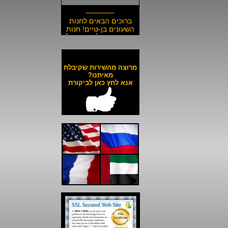
_______
ברוכים הבאים לחנות
השעונים בן-טיים! חנות
השעונים הזולה בישראל!
__________________
משלוח חינם לכל השעונים
באתר ולכל חלקי הארץ!
מרוצה מהשירות שקיבלת
__________________
מאיתנו?
אנא לחץ כאן לביקורת
כל השעונים באתר עד 6
תשלומים ללא ריבית!
__________________
האתר מאובטח בהצפנת
SSL מתקדמת