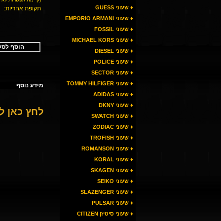
♦ שעוני GUESS
תקופת אחריות:
♦ שעוני EMPORIO ARMANI
♦ שעוני FOSSIL
♦ שעוני MICHAEL KORS
הוסף לסל
♦ שעוני DIESEL
♦ שעוני POLICE
♦ שעוני SECTOR
♦ שעוני TOMMY HILFIGER
מידע נוסף
♦ שעוני ADIDAS
♦ שעוני DKNY
לחץ כאן 
♦ שעוני SWATCH
♦ שעוני ZODIAC
♦ שעוני TROFISH
♦ שעוני ROMANSON
♦ שעוני KORAL
♦ שעוני SKAGEN
♦ שעוני SEIKO
♦ שעוני SLAZENGER
♦ שעוני PULSAR
♦ שעוני סיטיזן CITIZEN