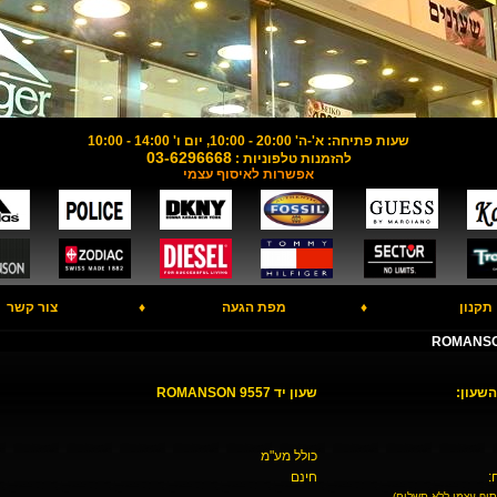
שעות פתיחה: א'-ה' 20:00 - 10:00, יום ו' 14:00 - 10:00
03-6296668
להזמנות טלפוניות :
אפשרות לאיסוף עצמי
תקנון
♦
מפת הגעה
♦
צור קשר
השעון:
שעון יד ROMANSON 9557
כולל מע"מ
:
חינם
סוף עצמי ללא תשלום)