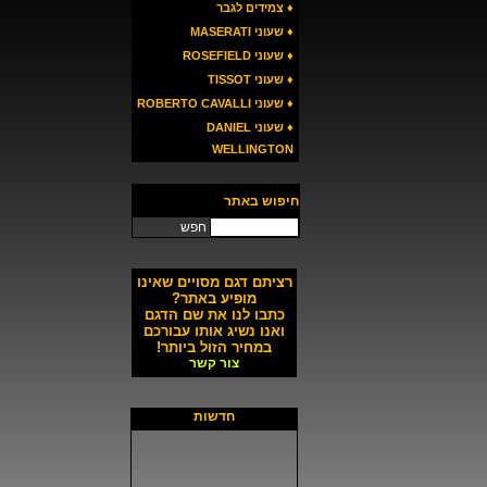
♦ צמידים לגבר
♦ שעוני MASERATI
♦ שעוני ROSEFIELD
♦ שעוני TISSOT
♦ שעוני ROBERTO CAVALLI
♦ שעוני DANIEL
WELLINGTON
חיפוש באתר
חפש
רציתם דגם מסויים שאינו
מופיע באתר?
כתבו לנו את שם הדגם
ואנו נשיג אותו עבורכם
במחיר הזול ביותר!
צור קשר
חדשות