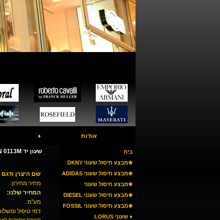
אודות
♦
שעון יד ROMANSON 0113M
בית
✬מבצע חיסול שעוני DKNY
✬מבצע חיסול שעוני ADIDAS
שם היצרן ודגם 
מחיר מחירון:
✬מבצע חיסול שעוני
המחיר שלנו:
ARMANI
✬מבצע חיסול שעוני DIESEL
מע"מ:
✬מבצע חיסול שעוני FOSSIL
דמי טיפול ומשלוח
♦ שעוני LORUS
(קיימת אפשרות לאי