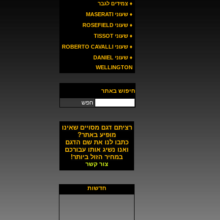
♦ צמידים לגבר
♦ שעוני MASERATI
♦ שעוני ROSEFIELD
♦ שעוני TISSOT
♦ שעוני ROBERTO CAVALLI
♦ שעוני DANIEL
WELLINGTON
חיפוש באתר
חפש
רציתם דגם מסויים שאינו
מופיע באתר?
כתבו לנו את שם הדגם
ואנו נשיג אותו עבורכם
במחיר הזול ביותר!
צור קשר
חדשות