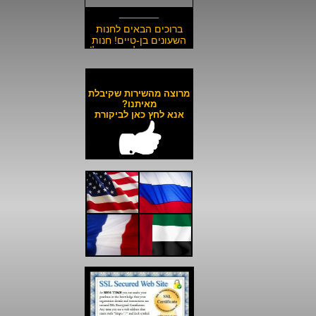
_______
ברוכים הבאים לחנות
השעונים בן-טיים! חנות
השעונים הזולה בישראל!
__________________
משלוח חינם לכל השעונים
באתר ולכל חלקי הארץ!
מרוצה מהשירות שקיבלת
__________________
מאיתנו?
אנא לחץ כאן לביקורת
כל השעונים באתר עד 6
תשלומים ללא ריבית!
__________________
האתר מאובטח בהצפנת
SSL מתקדמת