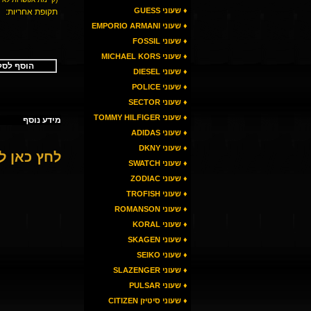
♦ שעוני GUESS
תקופת אחריות:
♦ שעוני EMPORIO ARMANI
♦ שעוני FOSSIL
♦ שעוני MICHAEL KORS
הוסף לסל
♦ שעוני DIESEL
♦ שעוני POLICE
♦ שעוני SECTOR
♦ שעוני TOMMY HILFIGER
מידע נוסף
♦ שעוני ADIDAS
♦ שעוני DKNY
לחץ כאן 
♦ שעוני SWATCH
♦ שעוני ZODIAC
♦ שעוני TROFISH
♦ שעוני ROMANSON
♦ שעוני KORAL
♦ שעוני SKAGEN
♦ שעוני SEIKO
♦ שעוני SLAZENGER
♦ שעוני PULSAR
♦ שעוני סיטיזן CITIZEN