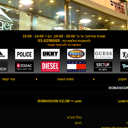
שעות פתיחה: א'-ה' 20:00 - 10:00, יום ו' 14:00 - 10:00
03-6296668
להזמנות טלפוניות :
אפשרות לאיסוף עצמי
תקנון
♦
מפת הגעה
♦
צור קשר
השעון:
שעון יד ROMANSON 0113M
כולל מע"מ
:
חינם
סוף עצמי ללא תשלום)