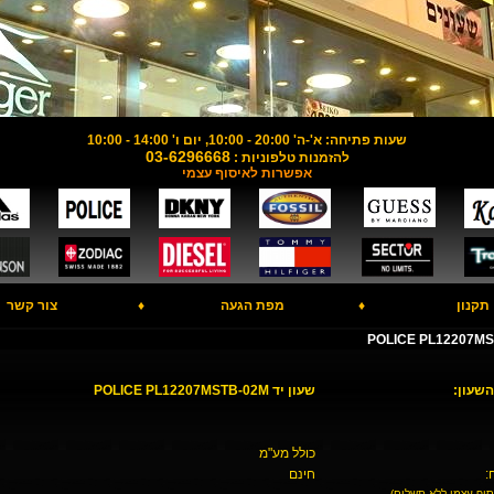
שעות פתיחה: א'-ה' 20:00 - 10:00, יום ו' 14:00 - 10:00
03-6296668
להזמנות טלפוניות :
אפשרות לאיסוף עצמי
תקנון
♦
מפת הגעה
♦
צור קשר
השעון:
שעון יד POLICE PL12207MSTB-02M
כולל מע"מ
:
חינם
סוף עצמי ללא תשלום)