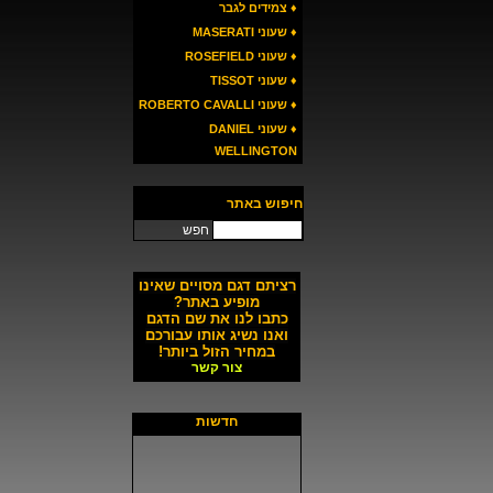
♦ צמידים לגבר
♦ שעוני MASERATI
♦ שעוני ROSEFIELD
♦ שעוני TISSOT
♦ שעוני ROBERTO CAVALLI
♦ שעוני DANIEL
WELLINGTON
חיפוש באתר
חפש
רציתם דגם מסויים שאינו
מופיע באתר?
כתבו לנו את שם הדגם
ואנו נשיג אותו עבורכם
במחיר הזול ביותר!
צור קשר
חדשות