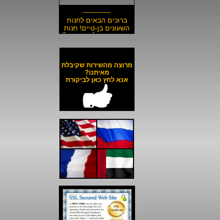
_______
ברוכים הבאים לחנות
השעונים בן-טיים! חנות
השעונים הזולה בישראל!
__________________
משלוח חינם לכל השעונים
באתר ולכל חלקי הארץ!
מרוצה מהשירות שקיבלת
__________________
מאיתנו?
אנא לחץ כאן לביקורת
כל השעונים באתר עד 6
תשלומים ללא ריבית!
__________________
האתר מאובטח בהצפנת
SSL מתקדמת