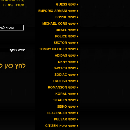
♦ שעוני GUESS
תקופת אחריות:
♦ שעוני EMPORIO ARMANI
♦ שעוני FOSSIL
♦ שעוני MICHAEL KORS
הוסף לסל
♦ שעוני DIESEL
♦ שעוני POLICE
♦ שעוני SECTOR
♦ שעוני TOMMY HILFIGER
מידע נוסף
♦ שעוני ADIDAS
♦ שעוני DKNY
לחץ כאן 
♦ שעוני SWATCH
♦ שעוני ZODIAC
♦ שעוני TROFISH
♦ שעוני ROMANSON
♦ שעוני KORAL
♦ שעוני SKAGEN
♦ שעוני SEIKO
♦ שעוני SLAZENGER
♦ שעוני PULSAR
♦ שעוני סיטיזן CITIZEN