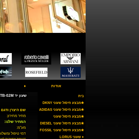
אודות
♦
שעון יד POLICE PL12207MSTB-02M
בית
✬מבצע חיסול שעוני DKNY
✬מבצע חיסול שעוני ADIDAS
שם היצרן ודגם 
מחיר מחירון:
✬מבצע חיסול שעוני
המחיר שלנו:
ARMANI
✬מבצע חיסול שעוני DIESEL
מע"מ:
✬מבצע חיסול שעוני FOSSIL
דמי טיפול ומשלוח
♦ שעוני LORUS
(קיימת אפשרות לאי