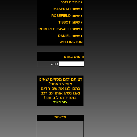
♦ צמידים לגבר
♦ שעוני MASERATI
♦ שעוני ROSEFIELD
♦ שעוני TISSOT
♦ שעוני ROBERTO CAVALLI
♦ שעוני DANIEL
WELLINGTON
חיפוש באתר
חפש
רציתם דגם מסויים שאינו
מופיע באתר?
כתבו לנו את שם הדגם
ואנו נשיג אותו עבורכם
במחיר הזול ביותר!
צור קשר
חדשות