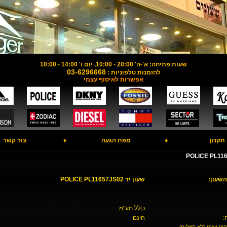
שעות פתיחה: א'-ה' 20:00 - 10:00, יום ו' 14:00 - 10:00
03-6296668
להזמנות טלפוניות :
אפשרות לאיסוף עצמי
תקנון
♦
מפת הגעה
♦
צור קשר
השעון:
שעון יד POLICE PL11657JS02
כולל מע"מ
:
חינם
סוף עצמי ללא תשלום)