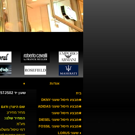
אודות
♦
שעון יד POLICE PL11657JS02
בית
✬מבצע חיסול שעוני DKNY
✬מבצע חיסול שעוני ADIDAS
שם היצרן ודגם 
מחיר מחירון:
✬מבצע חיסול שעוני
המחיר שלנו:
ARMANI
✬מבצע חיסול שעוני DIESEL
מע"מ:
✬מבצע חיסול שעוני FOSSIL
דמי טיפול ומשלוח
♦ שעוני LORUS
(קיימת אפשרות לאי