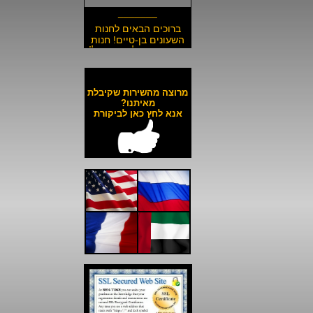
_______
ברוכים הבאים לחנות
השעונים בן-טיים! חנות
השעונים הזולה בישראל!
__________________
משלוח חינם לכל השעונים
באתר ולכל חלקי הארץ!
מרוצה מהשירות שקיבלת
__________________
מאיתנו?
אנא לחץ כאן לביקורת
כל השעונים באתר עד 6
תשלומים ללא ריבית!
__________________
האתר מאובטח בהצפנת
SSL מתקדמת