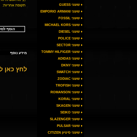
♦ שעוני GUESS
תקופת אחריות:
♦ שעוני EMPORIO ARMANI
♦ שעוני FOSSIL
♦ שעוני MICHAEL KORS
הוסף לסל
♦ שעוני DIESEL
♦ שעוני POLICE
♦ שעוני SECTOR
♦ שעוני TOMMY HILFIGER
מידע נוסף
♦ שעוני ADIDAS
♦ שעוני DKNY
לחץ כאן 
♦ שעוני SWATCH
♦ שעוני ZODIAC
♦ שעוני TROFISH
♦ שעוני ROMANSON
♦ שעוני KORAL
♦ שעוני SKAGEN
♦ שעוני SEIKO
♦ שעוני SLAZENGER
♦ שעוני PULSAR
♦ שעוני סיטיזן CITIZEN