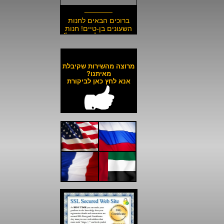
_______
ברוכים הבאים לחנות
השעונים בן-טיים! חנות
השעונים הזולה בישראל!
__________________
משלוח חינם לכל השעונים
באתר ולכל חלקי הארץ!
מרוצה מהשירות שקיבלת
__________________
מאיתנו?
אנא לחץ כאן לביקורת
כל השעונים באתר עד 6
תשלומים ללא ריבית!
__________________
האתר מאובטח בהצפנת
SSL מתקדמת