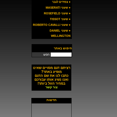
♦ צמידים לגבר
♦ שעוני MASERATI
♦ שעוני ROSEFIELD
♦ שעוני TISSOT
♦ שעוני ROBERTO CAVALLI
♦ שעוני DANIEL
WELLINGTON
חיפוש באתר
חפש
רציתם דגם מסויים שאינו
מופיע באתר?
כתבו לנו את שם הדגם
ואנו נשיג אותו עבורכם
במחיר הזול ביותר!
צור קשר
חדשות