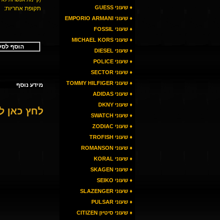
♦ שעוני GUESS
תקופת אחריות:
♦ שעוני EMPORIO ARMANI
♦ שעוני FOSSIL
♦ שעוני MICHAEL KORS
הוסף לסל
♦ שעוני DIESEL
♦ שעוני POLICE
♦ שעוני SECTOR
♦ שעוני TOMMY HILFIGER
מידע נוסף
♦ שעוני ADIDAS
♦ שעוני DKNY
לחץ כאן 
♦ שעוני SWATCH
♦ שעוני ZODIAC
♦ שעוני TROFISH
♦ שעוני ROMANSON
♦ שעוני KORAL
♦ שעוני SKAGEN
♦ שעוני SEIKO
♦ שעוני SLAZENGER
♦ שעוני PULSAR
♦ שעוני סיטיזן CITIZEN