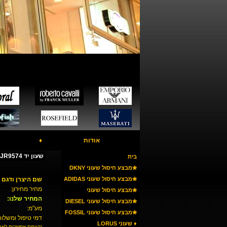
אודות
♦
שעון יד FOSSIL JR9574
בית
✬מבצע חיסול שעוני DKNY
✬מבצע חיסול שעוני ADIDAS
שם היצרן ודגם 
מחיר מחירון:
✬מבצע חיסול שעוני
המחיר שלנו:
ARMANI
✬מבצע חיסול שעוני DIESEL
מע"מ:
✬מבצע חיסול שעוני FOSSIL
דמי טיפול ומשלוח
♦ שעוני LORUS
(קיימת אפשרות לאי