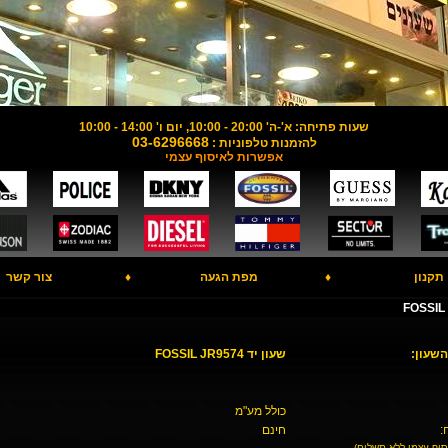
שעות פתיחה: א'-ה' 20:00 - 10:00, יום ו' 14:00 - 10:00
03-6296668
להזמנות טלפוניות :
אפשרות לאיסוף עצמי
תקנון
♦
מפת הגעה
♦
צור קשר
השעון:
שעון יד FOSSIL JR9574
כולל מע"מ
:
חינם
סוף עצמי ללא תשלום)