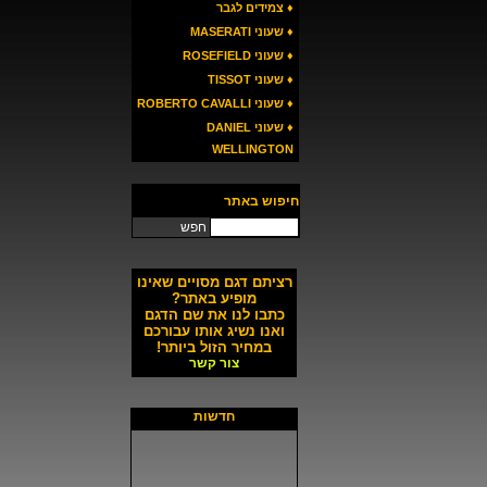
♦ צמידים לגבר
♦ שעוני MASERATI
♦ שעוני ROSEFIELD
♦ שעוני TISSOT
♦ שעוני ROBERTO CAVALLI
♦ שעוני DANIEL
WELLINGTON
חיפוש באתר
חפש
רציתם דגם מסויים שאינו
מופיע באתר?
כתבו לנו את שם הדגם
ואנו נשיג אותו עבורכם
במחיר הזול ביותר!
צור קשר
חדשות