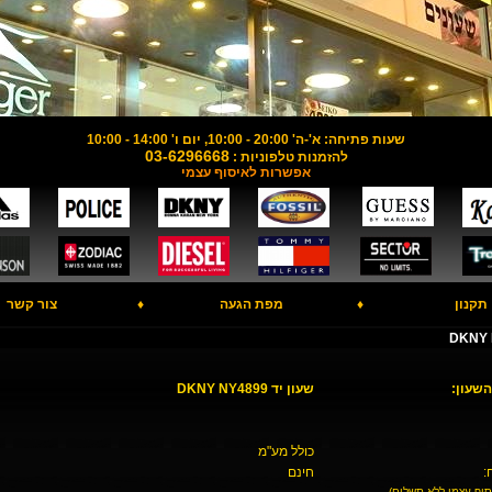
שעות פתיחה: א'-ה' 20:00 - 10:00, יום ו' 14:00 - 10:00
03-6296668
להזמנות טלפוניות :
אפשרות לאיסוף עצמי
תקנון
♦
מפת הגעה
♦
צור קשר
השעון:
שעון יד DKNY NY4899
כולל מע"מ
:
חינם
סוף עצמי ללא תשלום)