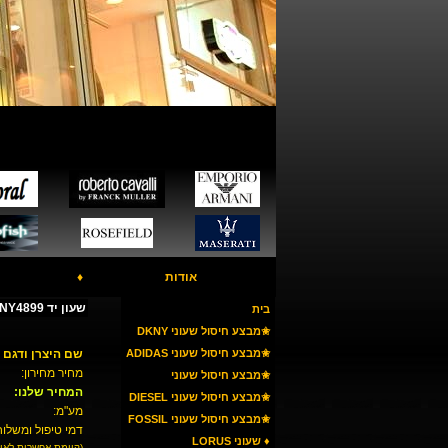
אודות
♦
שעון יד DKNY NY4899
בית
✬מבצע חיסול שעוני DKNY
✬מבצע חיסול שעוני ADIDAS
שם היצרן ודגם 
מחיר מחירון:
✬מבצע חיסול שעוני
המחיר שלנו:
ARMANI
✬מבצע חיסול שעוני DIESEL
מע"מ:
✬מבצע חיסול שעוני FOSSIL
דמי טיפול ומשלוח
♦ שעוני LORUS
(קיימת אפשרות לאי