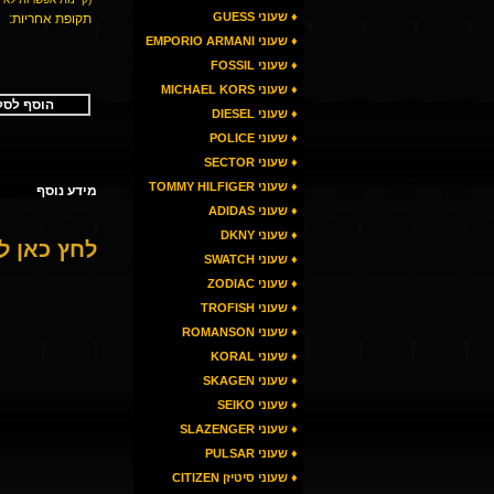
♦ שעוני GUESS
תקופת אחריות:
♦ שעוני EMPORIO ARMANI
♦ שעוני FOSSIL
♦ שעוני MICHAEL KORS
הוסף לסל
♦ שעוני DIESEL
♦ שעוני POLICE
♦ שעוני SECTOR
♦ שעוני TOMMY HILFIGER
מידע נוסף
♦ שעוני ADIDAS
♦ שעוני DKNY
לחץ כאן 
♦ שעוני SWATCH
♦ שעוני ZODIAC
♦ שעוני TROFISH
♦ שעוני ROMANSON
♦ שעוני KORAL
♦ שעוני SKAGEN
♦ שעוני SEIKO
♦ שעוני SLAZENGER
♦ שעוני PULSAR
♦ שעוני סיטיזן CITIZEN