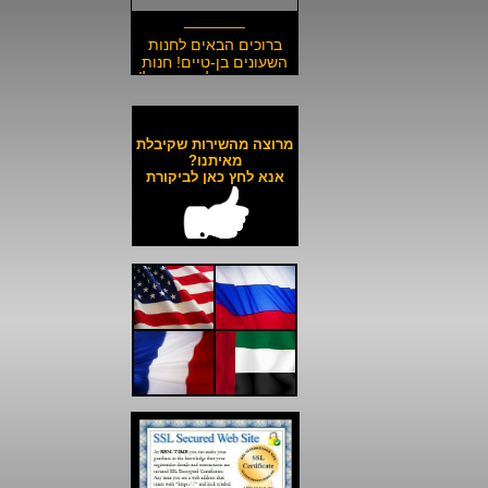
_______
ברוכים הבאים לחנות
השעונים בן-טיים! חנות
השעונים הזולה בישראל!
__________________
משלוח חינם לכל השעונים
באתר ולכל חלקי הארץ!
מרוצה מהשירות שקיבלת
__________________
מאיתנו?
אנא לחץ כאן לביקורת
כל השעונים באתר עד 6
תשלומים ללא ריבית!
__________________
האתר מאובטח בהצפנת
SSL מתקדמת