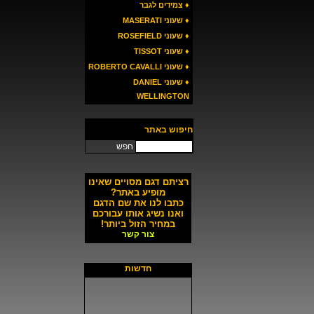
♦ צמידים לגבר
♦ שעוני MASERATI
♦ שעוני ROSEFIELD
♦ שעוני TISSOT
♦ שעוני ROBERTO CAVALLI
♦ שעוני DANIEL
WELLINGTON
חיפוש באתר
חפש
רציתם דגם מסויים שאינו
מופיע באתר?
כתבו לנו את שם הדגם
ואנו נשיג אותו עבורכם
במחיר הזול ביותר!
צור קשר
חדשות