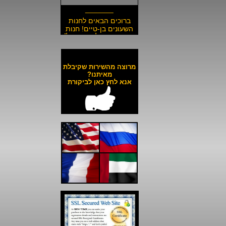
_______
ברוכים הבאים לחנות
השעונים בן-טיים! חנות
השעונים הזולה בישראל!
__________________
משלוח חינם לכל השעונים
באתר ולכל חלקי הארץ!
מרוצה מהשירות שקיבלת
__________________
מאיתנו?
אנא לחץ כאן לביקורת
כל השעונים באתר עד 6
תשלומים ללא ריבית!
__________________
האתר מאובטח בהצפנת
SSL מתקדמת