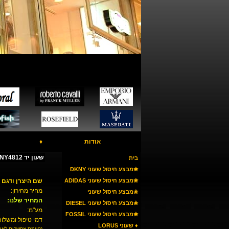
אודות
♦
שעון יד DKNY NY4812
בית
✬מבצע חיסול שעוני DKNY
✬מבצע חיסול שעוני ADIDAS
שם היצרן ודגם 
מחיר מחירון:
✬מבצע חיסול שעוני
המחיר שלנו:
ARMANI
✬מבצע חיסול שעוני DIESEL
מע"מ:
✬מבצע חיסול שעוני FOSSIL
דמי טיפול ומשלוח
♦ שעוני LORUS
(קיימת אפשרות לאי