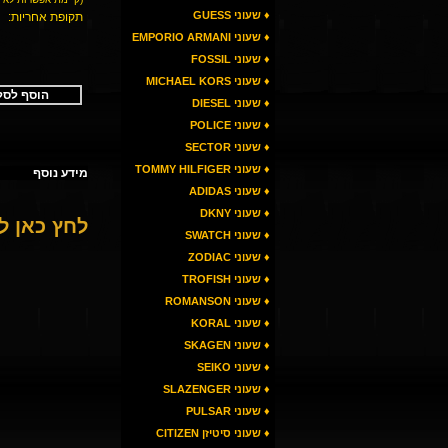
♦ שעוני GUESS
תקופת אחריות:
♦ שעוני EMPORIO ARMANI
♦ שעוני FOSSIL
♦ שעוני MICHAEL KORS
הוסף לסל
♦ שעוני DIESEL
♦ שעוני POLICE
♦ שעוני SECTOR
♦ שעוני TOMMY HILFIGER
מידע נוסף
♦ שעוני ADIDAS
♦ שעוני DKNY
לחץ כאן 
♦ שעוני SWATCH
♦ שעוני ZODIAC
♦ שעוני TROFISH
♦ שעוני ROMANSON
♦ שעוני KORAL
♦ שעוני SKAGEN
♦ שעוני SEIKO
♦ שעוני SLAZENGER
♦ שעוני PULSAR
♦ שעוני סיטיזן CITIZEN