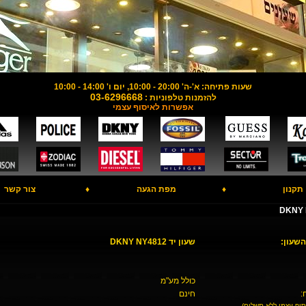
שעות פתיחה: א'-ה' 20:00 - 10:00, יום ו' 14:00 - 10:00
03-6296668
להזמנות טלפוניות :
אפשרות לאיסוף עצמי
תקנון
♦
מפת הגעה
♦
צור קשר
השעון:
שעון יד DKNY NY4812
כולל מע"מ
:
חינם
סוף עצמי ללא תשלום)