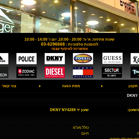
שעות פתיחה: א'-ה' 20:00 - 10:00, יום ו' 14:00 - 10:00
03-6296668
להזמנות טלפוניות :
אפשרות לאיסוף עצמי
תקנון
♦
מפת הגעה
♦
צור קשר
השעון:
שעון יד DKNY NY4289
כולל מע"מ
:
חינם
סוף עצמי ללא תשלום)