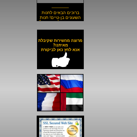
_______
ברוכים הבאים לחנות
השעונים בן-טיים! חנות
השעונים הזולה בישראל!
__________________
משלוח חינם לכל השעונים
באתר ולכל חלקי הארץ!
מרוצה מהשירות שקיבלת
__________________
מאיתנו?
אנא לחץ כאן לביקורת
כל השעונים באתר עד 6
תשלומים ללא ריבית!
__________________
האתר מאובטח בהצפנת
SSL מתקדמת