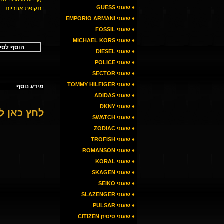
♦ שעוני GUESS
תקופת אחריות:
♦ שעוני EMPORIO ARMANI
♦ שעוני FOSSIL
♦ שעוני MICHAEL KORS
הוסף לסל
♦ שעוני DIESEL
♦ שעוני POLICE
♦ שעוני SECTOR
♦ שעוני TOMMY HILFIGER
מידע נוסף
♦ שעוני ADIDAS
♦ שעוני DKNY
לחץ כאן 
♦ שעוני SWATCH
♦ שעוני ZODIAC
♦ שעוני TROFISH
♦ שעוני ROMANSON
♦ שעוני KORAL
♦ שעוני SKAGEN
♦ שעוני SEIKO
♦ שעוני SLAZENGER
♦ שעוני PULSAR
♦ שעוני סיטיזן CITIZEN