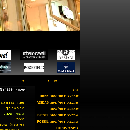
אודות
♦
שעון יד DKNY NY4289
בית
✬מבצע חיסול שעוני DKNY
✬מבצע חיסול שעוני ADIDAS
שם היצרן ודגם 
מחיר מחירון:
✬מבצע חיסול שעוני
המחיר שלנו:
ARMANI
✬מבצע חיסול שעוני DIESEL
מע"מ:
✬מבצע חיסול שעוני FOSSIL
דמי טיפול ומשלוח
♦ שעוני LORUS
(קיימת אפשרות לאי