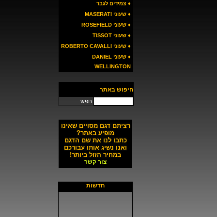
♦ צמידים לגבר
♦ שעוני MASERATI
♦ שעוני ROSEFIELD
♦ שעוני TISSOT
♦ שעוני ROBERTO CAVALLI
♦ שעוני DANIEL
WELLINGTON
חיפוש באתר
חפש
רציתם דגם מסויים שאינו
מופיע באתר?
כתבו לנו את שם הדגם
ואנו נשיג אותו עבורכם
במחיר הזול ביותר!
צור קשר
חדשות