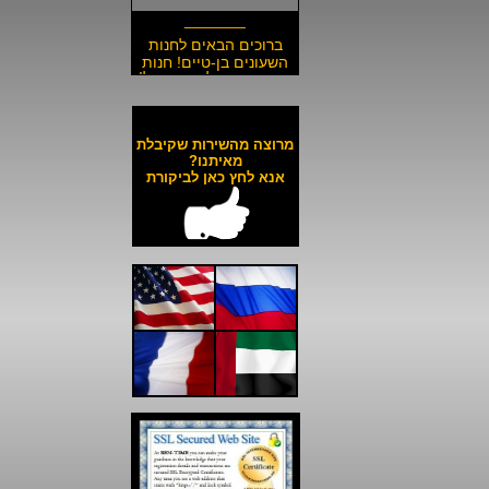
_______
ברוכים הבאים לחנות
השעונים בן-טיים! חנות
השעונים הזולה בישראל!
__________________
משלוח חינם לכל השעונים
באתר ולכל חלקי הארץ!
מרוצה מהשירות שקיבלת
__________________
מאיתנו?
אנא לחץ כאן לביקורת
כל השעונים באתר עד 6
תשלומים ללא ריבית!
__________________
האתר מאובטח בהצפנת
SSL מתקדמת