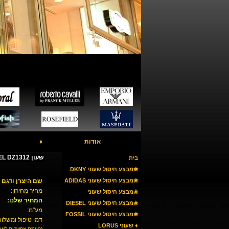
אודות
♦
שעון DIESEL DZ1312
בית
✬מבצע חיסול שעוני DKNY
✬מבצע חיסול שעוני ADIDAS
שם היצרן ודגם 
מחיר מחירון:
✬מבצע חיסול שעוני
המחיר שלנו:
ARMANI
✬מבצע חיסול שעוני DIESEL
מע"מ:
✬מבצע חיסול שעוני FOSSIL
דמי טיפול ומשלוח
♦ שעוני LORUS
(קיימת אפשרות לאי