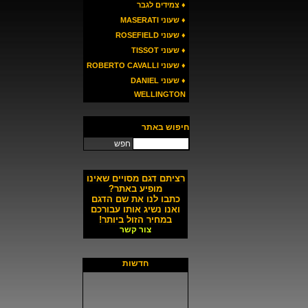
♦ צמידים לגבר
♦ שעוני MASERATI
♦ שעוני ROSEFIELD
♦ שעוני TISSOT
♦ שעוני ROBERTO CAVALLI
♦ שעוני DANIEL
WELLINGTON
חיפוש באתר
חפש
רציתם דגם מסויים שאינו
מופיע באתר?
כתבו לנו את שם הדגם
ואנו נשיג אותו עבורכם
במחיר הזול ביותר!
צור קשר
חדשות