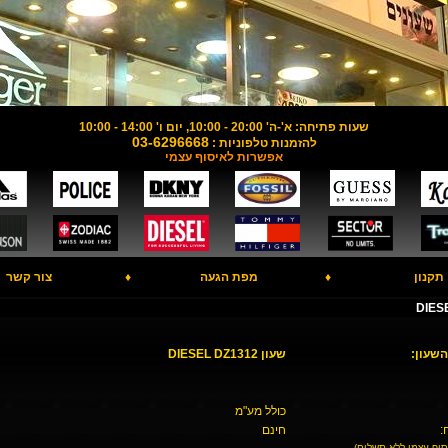
שעות פתיחה: א'-ה' 20:00 - 10:00, יום ו' 14:00 - 10:00
03-6296668
להזמנות טלפוניות :
אפשרות לאיסוף עצמי
תקנון
♦
מפת הגעה
♦
צור קשר
השעון:
שעון DIESEL DZ1312
כולל מע"מ
:
חינם
סוף עצמי ללא תשלום)