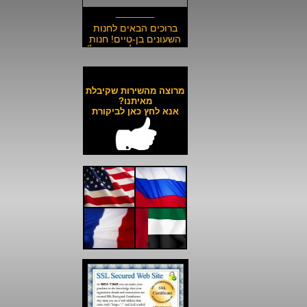
_______
ברוכים הבאים לחנות
השעונים בן-טיים! חנות
השעונים הזולה בישראל!
__________________
משלוח חינם לכל השעונים
באתר ולכל חלקי הארץ!
מרוצה מהשירות שקיבלת
__________________
מאיתנו?
אנא לחץ כאן לביקורת
כל השעונים באתר עד 6
תשלומים ללא ריבית!
__________________
האתר מאובטח בהצפנת
SSL מתקדמת