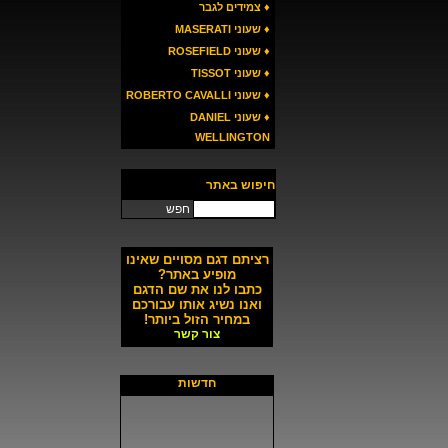
♦ צמידים לגבר
♦ שעוני MASERATI
♦ שעוני ROSEFIELD
♦ שעוני TISSOT
♦ שעוני ROBERTO CAVALLI
♦ שעוני DANIEL
WELLINGTON
חיפוש באתר
חפש
רציתם דגם מסויים שאינו
מופיע באתר?
כתבו לנו את שם הדגם
ואנו נשיג אותו עבורכם
במחיר הזול ביותר!
צור קשר
חדשות