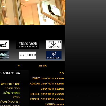
אודות
♦
שעון יד ARMANI AR0661
בית
✬מבצע חיסול שעוני DKNY
✬מבצע חיסול שעוני ADIDAS
שם היצרן ודגם 
מחיר מחירון:
✬מבצע חיסול שעוני
המחיר שלנו:
ARMANI
✬מבצע חיסול שעוני DIESEL
מע"מ:
✬מבצע חיסול שעוני FOSSIL
דמי טיפול ומשלוח
♦ שעוני LORUS
(קיימת אפשרות לאי