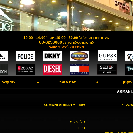
שעות פתיחה: א'-ה' 20:00 - 10:00, יום ו' 14:00 - 10:00
03-6296668
להזמנות טלפוניות :
אפשרות לאיסוף עצמי
תקנון
♦
מפת הגעה
♦
צור קשר
השעון:
שעון יד ARMANI AR0661
כולל מע"מ
:
חינם
סוף עצמי ללא תשלום)