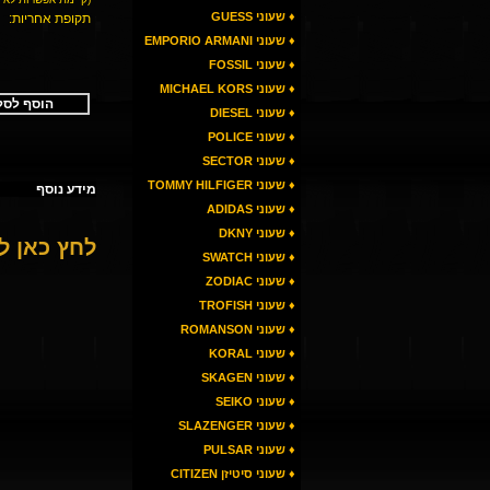
♦ שעוני GUESS
תקופת אחריות:
♦ שעוני EMPORIO ARMANI
♦ שעוני FOSSIL
♦ שעוני MICHAEL KORS
הוסף לסל
♦ שעוני DIESEL
♦ שעוני POLICE
♦ שעוני SECTOR
♦ שעוני TOMMY HILFIGER
מידע נוסף
♦ שעוני ADIDAS
♦ שעוני DKNY
לחץ כאן 
♦ שעוני SWATCH
♦ שעוני ZODIAC
♦ שעוני TROFISH
♦ שעוני ROMANSON
♦ שעוני KORAL
♦ שעוני SKAGEN
♦ שעוני SEIKO
♦ שעוני SLAZENGER
♦ שעוני PULSAR
♦ שעוני סיטיזן CITIZEN