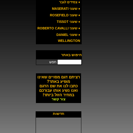
♦ צמידים לגבר
♦ שעוני MASERATI
♦ שעוני ROSEFIELD
♦ שעוני TISSOT
♦ שעוני ROBERTO CAVALLI
♦ שעוני DANIEL
WELLINGTON
חיפוש באתר
חפש
רציתם דגם מסויים שאינו
מופיע באתר?
כתבו לנו את שם הדגם
ואנו נשיג אותו עבורכם
במחיר הזול ביותר!
צור קשר
חדשות