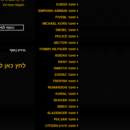
♦ שעוני GUESS
תקופת אחריות:
♦ שעוני EMPORIO ARMANI
♦ שעוני FOSSIL
♦ שעוני MICHAEL KORS
הוסף לסל
♦ שעוני DIESEL
♦ שעוני POLICE
♦ שעוני SECTOR
♦ שעוני TOMMY HILFIGER
מידע נוסף
♦ שעוני ADIDAS
♦ שעוני DKNY
לחץ כאן 
♦ שעוני SWATCH
♦ שעוני ZODIAC
♦ שעוני TROFISH
♦ שעוני ROMANSON
♦ שעוני KORAL
♦ שעוני SKAGEN
♦ שעוני SEIKO
♦ שעוני SLAZENGER
♦ שעוני PULSAR
♦ שעוני סיטיזן CITIZEN