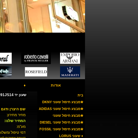
אודות
♦
שעון יד POLICE PL12591JS14
בית
✬מבצע חיסול שעוני DKNY
✬מבצע חיסול שעוני ADIDAS
שם היצרן ודגם 
מחיר מחירון:
✬מבצע חיסול שעוני
המחיר שלנו:
ARMANI
✬מבצע חיסול שעוני DIESEL
מע"מ:
✬מבצע חיסול שעוני FOSSIL
דמי טיפול ומשלוח
♦ שעוני LORUS
(קיימת אפשרות לאי