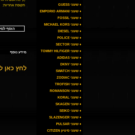
♦ שעוני GUESS
תקופת אחריות:
♦ שעוני EMPORIO ARMANI
♦ שעוני FOSSIL
♦ שעוני MICHAEL KORS
הוסף לסל
♦ שעוני DIESEL
♦ שעוני POLICE
♦ שעוני SECTOR
♦ שעוני TOMMY HILFIGER
מידע נוסף
♦ שעוני ADIDAS
♦ שעוני DKNY
לחץ כאן 
♦ שעוני SWATCH
♦ שעוני ZODIAC
♦ שעוני TROFISH
♦ שעוני ROMANSON
♦ שעוני KORAL
♦ שעוני SKAGEN
♦ שעוני SEIKO
♦ שעוני SLAZENGER
♦ שעוני PULSAR
♦ שעוני סיטיזן CITIZEN