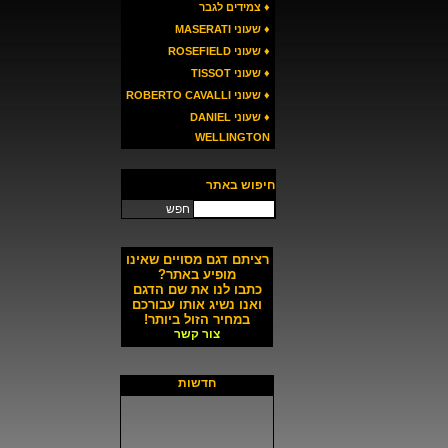
♦ צמידים לגבר
♦ שעוני MASERATI
♦ שעוני ROSEFIELD
♦ שעוני TISSOT
♦ שעוני ROBERTO CAVALLI
♦ שעוני DANIEL
WELLINGTON
חיפוש באתר
חפש
רציתם דגם מסויים שאינו
מופיע באתר?
כתבו לנו את שם הדגם
ואנו נשיג אותו עבורכם
במחיר הזול ביותר!
צור קשר
חדשות