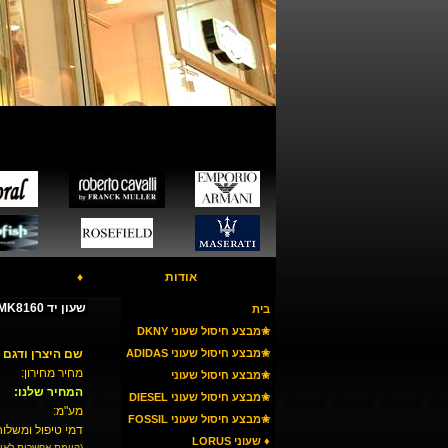
אודות
♦
שעון יד MICHAEL KORS MK8160
בית
✬מבצע חיסול שעוני DKNY
✬מבצע חיסול שעוני ADIDAS
שם היצרן ודגם 
מחיר מחירון:
✬מבצע חיסול שעוני
המחיר שלנו:
ARMANI
✬מבצע חיסול שעוני DIESEL
מע"מ:
✬מבצע חיסול שעוני FOSSIL
דמי טיפול ומשלוח
♦ שעוני LORUS
(קיימת אפשרות לאי