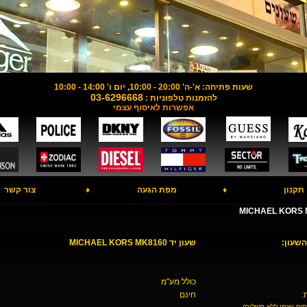
שעות פתיחה: א'-ה' 20:00 - 10:00, יום ו' 14:00 - 10:00
03-6296668
להזמנות טלפוניות :
אפשרות לאיסוף עצמי
תקנון
♦
מפת הגעה
♦
צור קשר
השעון:
שעון יד MICHAEL KORS MK8160
כולל מע"מ
:
חינם
סוף עצמי ללא תשלום)