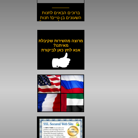
_______
ברוכים הבאים לחנות
השעונים בן-טיים! חנות
השעונים הזולה בישראל!
__________________
משלוח חינם לכל השעונים
באתר ולכל חלקי הארץ!
מרוצה מהשירות שקיבלת
__________________
מאיתנו?
אנא לחץ כאן לביקורת
כל השעונים באתר עד 6
תשלומים ללא ריבית!
__________________
האתר מאובטח בהצפנת
SSL מתקדמת