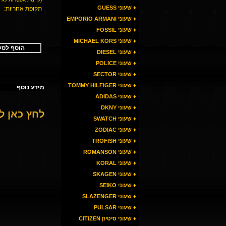
♦ שעוני GUESS
תקופת אחריות:
♦ שעוני EMPORIO ARMANI
♦ שעוני FOSSIL
♦ שעוני MICHAEL KORS
הוסף לסל
♦ שעוני DIESEL
♦ שעוני POLICE
♦ שעוני SECTOR
♦ שעוני TOMMY HILFIGER
מידע נוסף
♦ שעוני ADIDAS
♦ שעוני DKNY
לחץ כאן 
♦ שעוני SWATCH
♦ שעוני ZODIAC
♦ שעוני TROFISH
♦ שעוני ROMANSON
♦ שעוני KORAL
♦ שעוני SKAGEN
♦ שעוני SEIKO
♦ שעוני SLAZENGER
♦ שעוני PULSAR
♦ שעוני סיטיזן CITIZEN