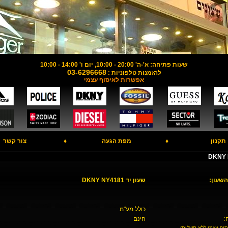
שעות פתיחה: א'-ה' 20:00 - 10:00, יום ו' 14:00 - 10:00
03-6296668
להזמנות טלפוניות :
אפשרות לאיסוף עצמי
תקנון
♦
מפת הגעה
♦
צור קשר
השעון:
שעון יד DKNY NY4181
כולל מע"מ
:
חינם
סוף עצמי ללא תשלום)