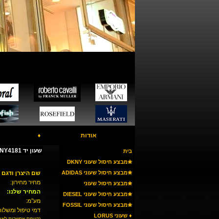
אודות
♦
שעון יד DKNY NY4181
בית
✬מבצע חיסול שעוני DKNY
✬מבצע חיסול שעוני ADIDAS
שם היצרן ודגם 
מחיר מחירון:
✬מבצע חיסול שעוני
המחיר שלנו:
ARMANI
✬מבצע חיסול שעוני DIESEL
מע"מ:
✬מבצע חיסול שעוני FOSSIL
דמי טיפול ומשלוח
♦ שעוני LORUS
(קיימת אפשרות לאי