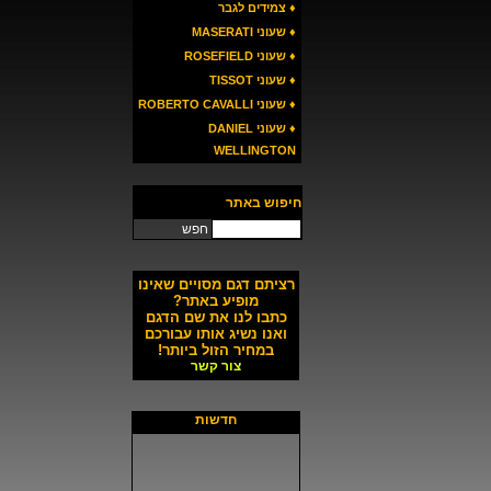
♦ צמידים לגבר
♦ שעוני MASERATI
♦ שעוני ROSEFIELD
♦ שעוני TISSOT
♦ שעוני ROBERTO CAVALLI
♦ שעוני DANIEL
WELLINGTON
חיפוש באתר
חפש
רציתם דגם מסויים שאינו
מופיע באתר?
כתבו לנו את שם הדגם
ואנו נשיג אותו עבורכם
במחיר הזול ביותר!
צור קשר
חדשות