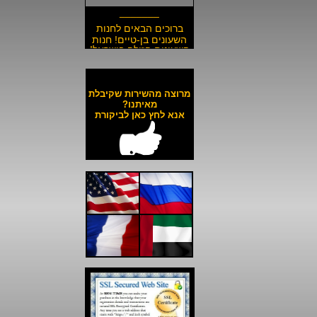
_______
ברוכים הבאים לחנות
השעונים בן-טיים! חנות
השעונים הזולה בישראל!
__________________
משלוח חינם לכל השעונים
באתר ולכל חלקי הארץ!
מרוצה מהשירות שקיבלת
__________________
מאיתנו?
אנא לחץ כאן לביקורת
כל השעונים באתר עד 6
תשלומים ללא ריבית!
__________________
האתר מאובטח בהצפנת
SSL מתקדמת