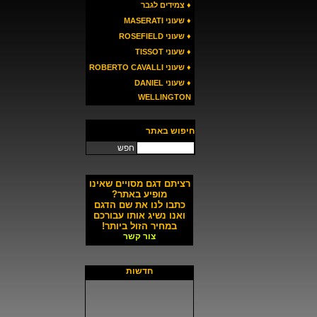
♦ צמידים לגבר
♦ שעוני MASERATI
♦ שעוני ROSEFIELD
♦ שעוני TISSOT
♦ שעוני ROBERTO CAVALLI
♦ שעוני DANIEL
WELLINGTON
חיפוש באתר
חפש
רציתם דגם מסויים שאינו
מופיע באתר?
כתבו לנו את שם הדגם
ואנו נשיג אותו עבורכם
במחיר הזול ביותר!
צור קשר
חדשות