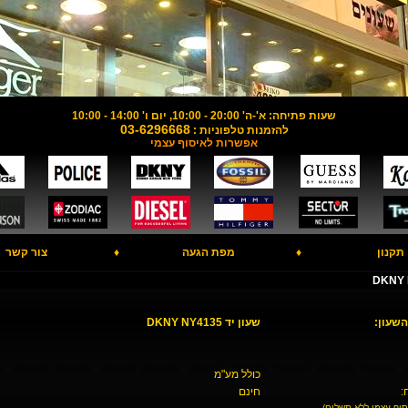
שעות פתיחה: א'-ה' 20:00 - 10:00, יום ו' 14:00 - 10:00
03-6296668
להזמנות טלפוניות :
אפשרות לאיסוף עצמי
תקנון
♦
מפת הגעה
♦
צור קשר
השעון:
שעון יד DKNY NY4135
כולל מע"מ
:
חינם
סוף עצמי ללא תשלום)