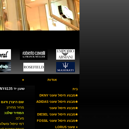
אודות
♦
שעון יד DKNY NY4135
בית
✬מבצע חיסול שעוני DKNY
✬מבצע חיסול שעוני ADIDAS
שם היצרן ודגם 
מחיר מחירון:
✬מבצע חיסול שעוני
המחיר שלנו:
ARMANI
✬מבצע חיסול שעוני DIESEL
מע"מ:
✬מבצע חיסול שעוני FOSSIL
דמי טיפול ומשלוח
♦ שעוני LORUS
(קיימת אפשרות לאי