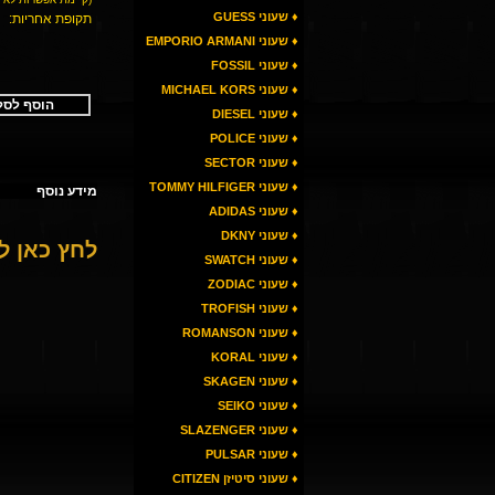
♦ שעוני GUESS
תקופת אחריות:
♦ שעוני EMPORIO ARMANI
♦ שעוני FOSSIL
♦ שעוני MICHAEL KORS
הוסף לסל
♦ שעוני DIESEL
♦ שעוני POLICE
♦ שעוני SECTOR
♦ שעוני TOMMY HILFIGER
מידע נוסף
♦ שעוני ADIDAS
♦ שעוני DKNY
לחץ כאן 
♦ שעוני SWATCH
♦ שעוני ZODIAC
♦ שעוני TROFISH
♦ שעוני ROMANSON
♦ שעוני KORAL
♦ שעוני SKAGEN
♦ שעוני SEIKO
♦ שעוני SLAZENGER
♦ שעוני PULSAR
♦ שעוני סיטיזן CITIZEN