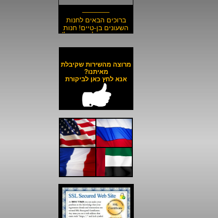
_______
ברוכים הבאים לחנות
השעונים בן-טיים! חנות
השעונים הזולה בישראל!
__________________
משלוח חינם לכל השעונים
באתר ולכל חלקי הארץ!
מרוצה מהשירות שקיבלת
__________________
מאיתנו?
אנא לחץ כאן לביקורת
כל השעונים באתר עד 6
תשלומים ללא ריבית!
__________________
האתר מאובטח בהצפנת
SSL מתקדמת