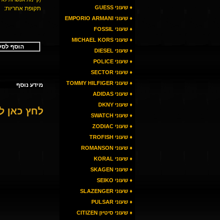
♦ שעוני GUESS
תקופת אחריות:
♦ שעוני EMPORIO ARMANI
♦ שעוני FOSSIL
♦ שעוני MICHAEL KORS
הוסף לסל
♦ שעוני DIESEL
♦ שעוני POLICE
♦ שעוני SECTOR
♦ שעוני TOMMY HILFIGER
מידע נוסף
♦ שעוני ADIDAS
♦ שעוני DKNY
לחץ כאן 
♦ שעוני SWATCH
♦ שעוני ZODIAC
♦ שעוני TROFISH
♦ שעוני ROMANSON
♦ שעוני KORAL
♦ שעוני SKAGEN
♦ שעוני SEIKO
♦ שעוני SLAZENGER
♦ שעוני PULSAR
♦ שעוני סיטיזן CITIZEN