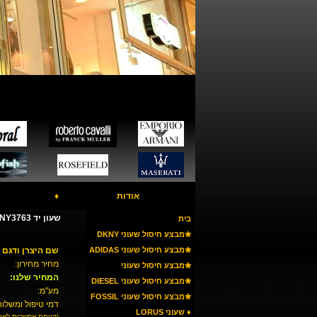
אודות
♦
שעון יד DKNY NY3763
בית
✬מבצע חיסול שעוני DKNY
✬מבצע חיסול שעוני ADIDAS
שם היצרן ודגם 
מחיר מחירון:
✬מבצע חיסול שעוני
המחיר שלנו:
ARMANI
✬מבצע חיסול שעוני DIESEL
מע"מ:
✬מבצע חיסול שעוני FOSSIL
דמי טיפול ומשלוח
♦ שעוני LORUS
(קיימת אפשרות לאי