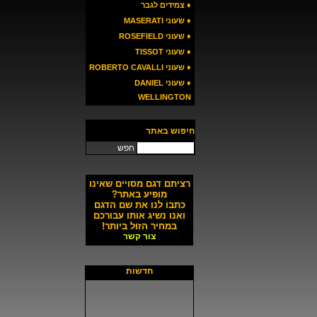
♦ צמידים לגבר
♦ שעוני MASERATI
♦ שעוני ROSEFIELD
♦ שעוני TISSOT
♦ שעוני ROBERTO CAVALLI
♦ שעוני DANIEL
WELLINGTON
חיפוש באתר
חפש
רציתם דגם מסויים שאינו
מופיע באתר?
כתבו לנו את שם הדגם
ואנו נשיג אותו עבורכם
במחיר הזול ביותר!
צור קשר
חדשות