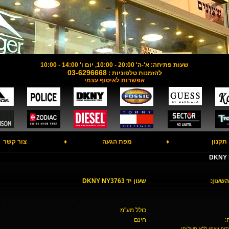
שעות פתיחה: א'-ה' 20:00 - 10:00, יום ו' 14:00 - 10:00
03-6296668
להזמנות טלפוניות :
אפשרות לאיסוף עצמי
תקנון
♦
מפת הגעה
♦
צור קשר
השעון:
שעון יד DKNY NY3763
כולל מע"מ
:
חינם
סוף עצמי ללא תשלום)