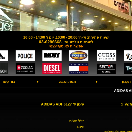
שעות פתיחה: א'-ה' 20:00 - 10:00, יום ו' 14:00 - 10:00
03-6296668
להזמנות טלפוניות :
אפשרות לאיסוף עצמי
תקנון
♦
מפת הגעה
♦
צור קשר
השעון:
שעון יד ADIDAS ADH6127
כולל מע"מ
:
חינם
סוף עצמי ללא תשלום)