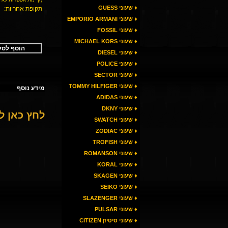
♦ שעוני GUESS
תקופת אחריות:
♦ שעוני EMPORIO ARMANI
♦ שעוני FOSSIL
♦ שעוני MICHAEL KORS
הוסף לסל
♦ שעוני DIESEL
♦ שעוני POLICE
♦ שעוני SECTOR
♦ שעוני TOMMY HILFIGER
מידע נוסף
♦ שעוני ADIDAS
♦ שעוני DKNY
לחץ כאן 
♦ שעוני SWATCH
♦ שעוני ZODIAC
♦ שעוני TROFISH
♦ שעוני ROMANSON
♦ שעוני KORAL
♦ שעוני SKAGEN
♦ שעוני SEIKO
♦ שעוני SLAZENGER
♦ שעוני PULSAR
♦ שעוני סיטיזן CITIZEN