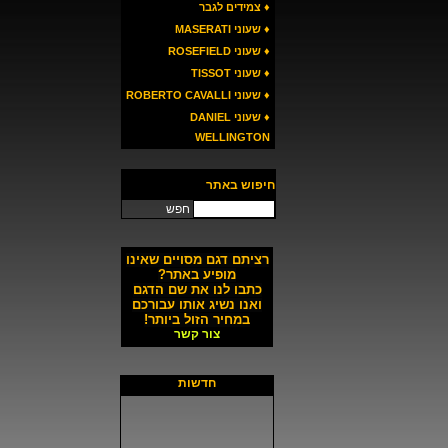
♦ צמידים לגבר
♦ שעוני MASERATI
♦ שעוני ROSEFIELD
♦ שעוני TISSOT
♦ שעוני ROBERTO CAVALLI
♦ שעוני DANIEL
WELLINGTON
חיפוש באתר
חפש
רציתם דגם מסויים שאינו
מופיע באתר?
כתבו לנו את שם הדגם
ואנו נשיג אותו עבורכם
במחיר הזול ביותר!
צור קשר
חדשות