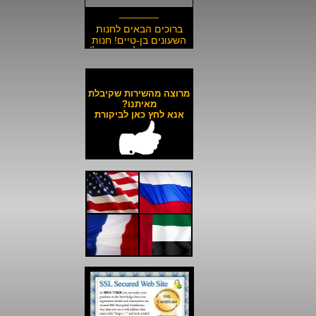
_______
ברוכים הבאים לחנות
השעונים בן-טיים! חנות
השעונים הזולה בישראל!
__________________
משלוח חינם לכל השעונים
באתר ולכל חלקי הארץ!
מרוצה מהשירות שקיבלת
__________________
מאיתנו?
אנא לחץ כאן לביקורת
כל השעונים באתר עד 6
תשלומים ללא ריבית!
__________________
האתר מאובטח בהצפנת
SSL מתקדמת