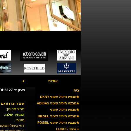
אודות
♦
שעון יד ADIDAS ADH6127
בית
✬מבצע חיסול שעוני DKNY
✬מבצע חיסול שעוני ADIDAS
שם היצרן ודגם 
מחיר מחירון:
✬מבצע חיסול שעוני
המחיר שלנו:
ARMANI
✬מבצע חיסול שעוני DIESEL
מע"מ:
✬מבצע חיסול שעוני FOSSIL
דמי טיפול ומשלוח
♦ שעוני LORUS
(קיימת אפשרות לאי