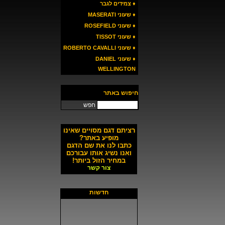
♦ צמידים לגבר
♦ שעוני MASERATI
♦ שעוני ROSEFIELD
♦ שעוני TISSOT
♦ שעוני ROBERTO CAVALLI
♦ שעוני DANIEL
WELLINGTON
חיפוש באתר
חפש
רציתם דגם מסויים שאינו
מופיע באתר?
כתבו לנו את שם הדגם
ואנו נשיג אותו עבורכם
במחיר הזול ביותר!
צור קשר
חדשות