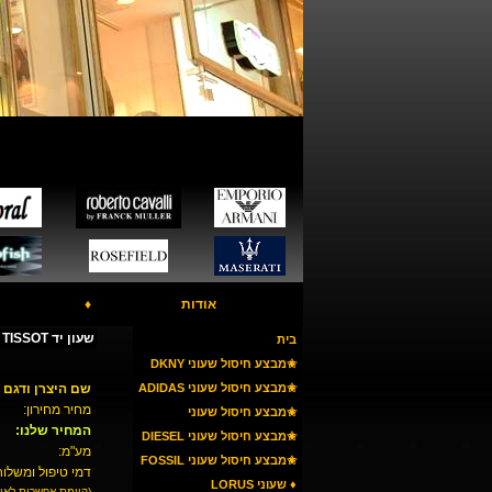
אודות
♦
שעון יד T116.617.37.267.00 TISSOT
בית
✬מבצע חיסול שעוני DKNY
✬מבצע חיסול שעוני ADIDAS
שם היצרן ודגם 
מחיר מחירון:
✬מבצע חיסול שעוני
המחיר שלנו:
ARMANI
✬מבצע חיסול שעוני DIESEL
מע"מ:
✬מבצע חיסול שעוני FOSSIL
דמי טיפול ומשלוח
♦ שעוני LORUS
(קיימת אפשרות לאי