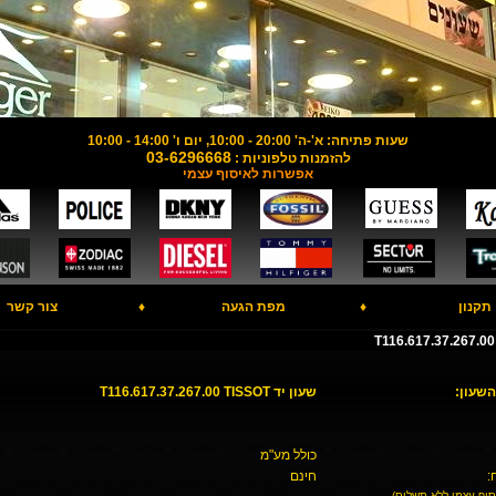
שעות פתיחה: א'-ה' 20:00 - 10:00, יום ו' 14:00 - 10:00
03-6296668
להזמנות טלפוניות :
אפשרות לאיסוף עצמי
תקנון
♦
מפת הגעה
♦
צור קשר
השעון:
שעון יד T116.617.37.267.00 TISSOT
כולל מע"מ
:
חינם
סוף עצמי ללא תשלום)