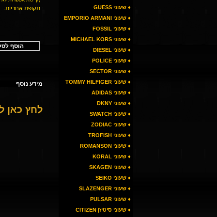
♦ שעוני GUESS
תקופת אחריות:
♦ שעוני EMPORIO ARMANI
♦ שעוני FOSSIL
♦ שעוני MICHAEL KORS
הוסף לסל
♦ שעוני DIESEL
♦ שעוני POLICE
♦ שעוני SECTOR
♦ שעוני TOMMY HILFIGER
מידע נוסף
♦ שעוני ADIDAS
♦ שעוני DKNY
לחץ כאן 
♦ שעוני SWATCH
♦ שעוני ZODIAC
♦ שעוני TROFISH
♦ שעוני ROMANSON
♦ שעוני KORAL
♦ שעוני SKAGEN
♦ שעוני SEIKO
♦ שעוני SLAZENGER
♦ שעוני PULSAR
♦ שעוני סיטיזן CITIZEN