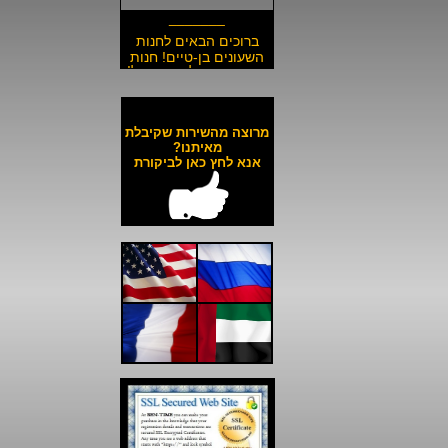
_______
ברוכים הבאים לחנות
השעונים בן-טיים! חנות
השעונים הזולה בישראל!
__________________
משלוח חינם לכל השעונים
באתר ולכל חלקי הארץ!
מרוצה מהשירות שקיבלת
__________________
מאיתנו?
אנא לחץ כאן לביקורת
כל השעונים באתר עד 6
תשלומים ללא ריבית!
__________________
האתר מאובטח בהצפנת
SSL מתקדמת