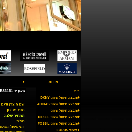
אודות
♦
שעון יד FOSSIL ES3151 - שיבוץ אבני סברובסקי
בית
✬מבצע חיסול שעוני DKNY
✬מבצע חיסול שעוני ADIDAS
שם היצרן ודגם 
מחיר מחירון:
✬מבצע חיסול שעוני
המחיר שלנו:
ARMANI
✬מבצע חיסול שעוני DIESEL
מע"מ:
✬מבצע חיסול שעוני FOSSIL
דמי טיפול ומשלוח
♦ שעוני LORUS
(קיימת אפשרות לאי