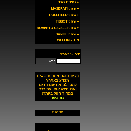
♦ צמידים לגבר
♦ שעוני MASERATI
♦ שעוני ROSEFIELD
♦ שעוני TISSOT
♦ שעוני ROBERTO CAVALLI
♦ שעוני DANIEL
WELLINGTON
חיפוש באתר
חפש
רציתם דגם מסויים שאינו
מופיע באתר?
כתבו לנו את שם הדגם
ואנו נשיג אותו עבורכם
במחיר הזול ביותר!
צור קשר
חדשות
_______
ברוכים הבאים לחנות