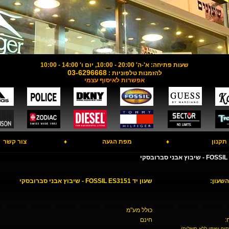
שעות פתיחה: א'-ה' 20:00 - 10:00, יום ו' 14:00 - 10:00
03-6296668
להזמנות טלפוניות :
אפשרות לאיסוף עצמי
תקנון
♦
מפת הגעה
♦
צור קשר
השעון:
שעון יד FOSSIL ES3151 - שיבוץ אבני סברובסקי
כולל מע"מ
:
חינם
סוף עצמי ללא תשלום)