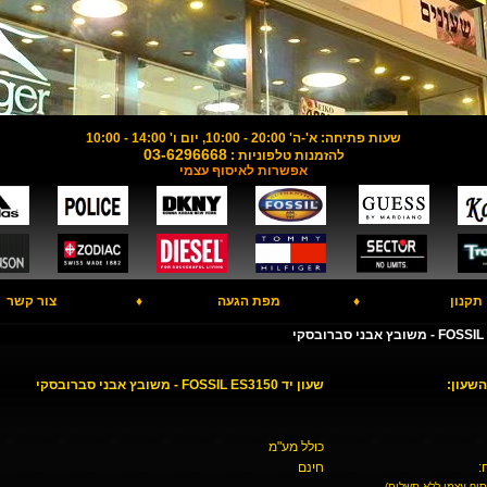
שעות פתיחה: א'-ה' 20:00 - 10:00, יום ו' 14:00 - 10:00
03-6296668
להזמנות טלפוניות :
אפשרות לאיסוף עצמי
תקנון
♦
מפת הגעה
♦
צור קשר
השעון:
שעון יד FOSSIL ES3150 - משובץ אבני סברובסקי
כולל מע"מ
:
חינם
סוף עצמי ללא תשלום)