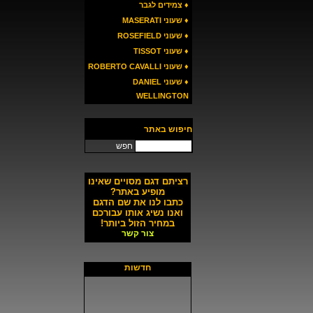
♦ צמידים לגבר
♦ שעוני MASERATI
♦ שעוני ROSEFIELD
♦ שעוני TISSOT
♦ שעוני ROBERTO CAVALLI
♦ שעוני DANIEL
WELLINGTON
חיפוש באתר
חפש
רציתם דגם מסויים שאינו
מופיע באתר?
כתבו לנו את שם הדגם
ואנו נשיג אותו עבורכם
במחיר הזול ביותר!
צור קשר
חדשות