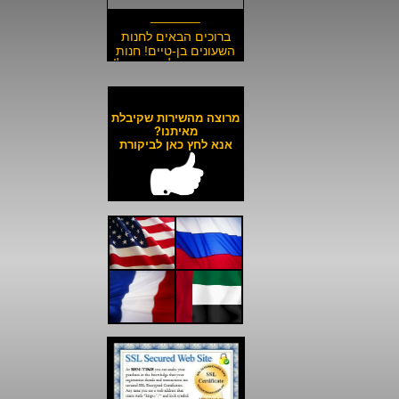
_______
ברוכים הבאים לחנות
השעונים בן-טיים! חנות
השעונים הזולה בישראל!
__________________
משלוח חינם לכל השעונים
באתר ולכל חלקי הארץ!
מרוצה מהשירות שקיבלת
__________________
מאיתנו?
אנא לחץ כאן לביקורת
כל השעונים באתר עד 6
תשלומים ללא ריבית!
__________________
האתר מאובטח בהצפנת
SSL מתקדמת