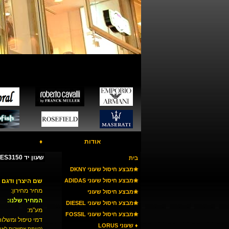
אודות
♦
שעון יד FOSSIL ES3150 - משובץ אבני סברובסקי
בית
✬מבצע חיסול שעוני DKNY
✬מבצע חיסול שעוני ADIDAS
שם היצרן ודגם 
מחיר מחירון:
✬מבצע חיסול שעוני
המחיר שלנו:
ARMANI
✬מבצע חיסול שעוני DIESEL
מע"מ:
✬מבצע חיסול שעוני FOSSIL
דמי טיפול ומשלוח
♦ שעוני LORUS
(קיימת אפשרות לאי