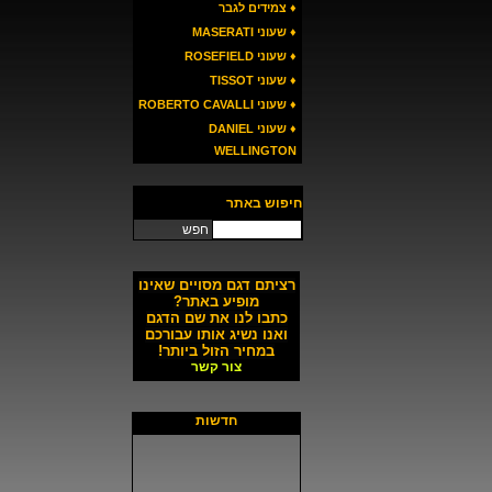
♦ צמידים לגבר
♦ שעוני MASERATI
♦ שעוני ROSEFIELD
♦ שעוני TISSOT
♦ שעוני ROBERTO CAVALLI
♦ שעוני DANIEL
WELLINGTON
חיפוש באתר
חפש
רציתם דגם מסויים שאינו
מופיע באתר?
כתבו לנו את שם הדגם
ואנו נשיג אותו עבורכם
במחיר הזול ביותר!
צור קשר
חדשות