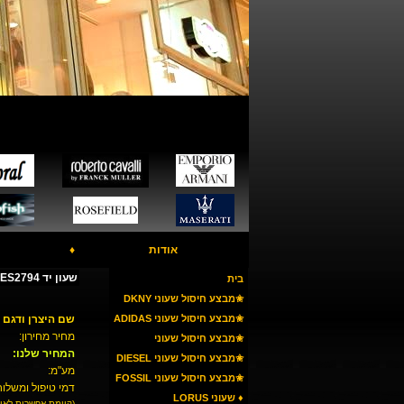
אודות
♦
שעון יד FOSSIL ES2794
בית
✬מבצע חיסול שעוני DKNY
✬מבצע חיסול שעוני ADIDAS
שם היצרן ודגם 
מחיר מחירון:
✬מבצע חיסול שעוני
המחיר שלנו:
ARMANI
✬מבצע חיסול שעוני DIESEL
מע"מ:
✬מבצע חיסול שעוני FOSSIL
דמי טיפול ומשלוח
♦ שעוני LORUS
(קיימת אפשרות לאי