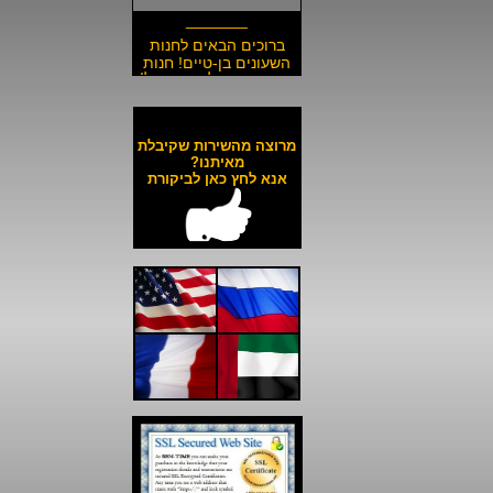
_______
ברוכים הבאים לחנות
השעונים בן-טיים! חנות
השעונים הזולה בישראל!
__________________
משלוח חינם לכל השעונים
באתר ולכל חלקי הארץ!
מרוצה מהשירות שקיבלת
__________________
מאיתנו?
אנא לחץ כאן לביקורת
כל השעונים באתר עד 6
תשלומים ללא ריבית!
__________________
האתר מאובטח בהצפנת
SSL מתקדמת