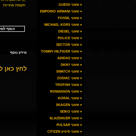
♦ שעוני GUESS
תקופת אחריות:
♦ שעוני EMPORIO ARMANI
♦ שעוני FOSSIL
♦ שעוני MICHAEL KORS
הוסף לסל
♦ שעוני DIESEL
♦ שעוני POLICE
♦ שעוני SECTOR
♦ שעוני TOMMY HILFIGER
מידע נוסף
♦ שעוני ADIDAS
♦ שעוני DKNY
לחץ כאן 
♦ שעוני SWATCH
♦ שעוני ZODIAC
♦ שעוני TROFISH
♦ שעוני ROMANSON
♦ שעוני KORAL
♦ שעוני SKAGEN
♦ שעוני SEIKO
♦ שעוני SLAZENGER
♦ שעוני PULSAR
♦ שעוני סיטיזן CITIZEN