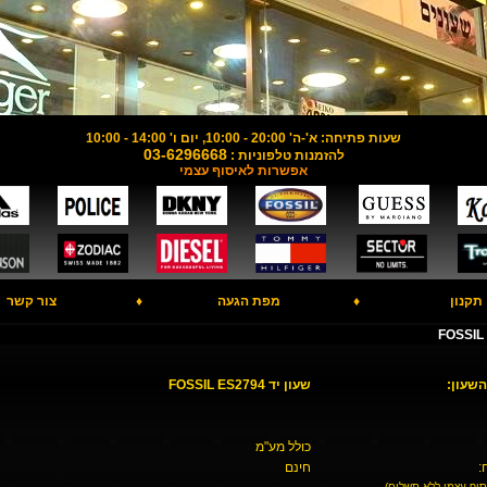
שעות פתיחה: א'-ה' 20:00 - 10:00, יום ו' 14:00 - 10:00
03-6296668
להזמנות טלפוניות :
אפשרות לאיסוף עצמי
תקנון
♦
מפת הגעה
♦
צור קשר
השעון:
שעון יד FOSSIL ES2794
כולל מע"מ
:
חינם
סוף עצמי ללא תשלום)