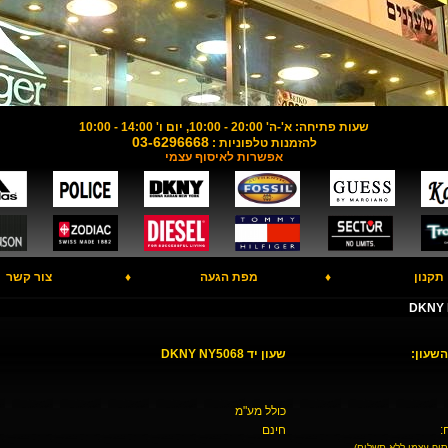
שעות פתיחה: א'-ה' 20:00 - 10:00, יום ו' 14:00 - 10:00
03-6296668
להזמנות טלפוניות :
אפשרות לאיסוף עצמי
תקנון
♦
מפת הגעה
♦
צור קשר
השעון:
שעון יד DKNY NY5068
כולל מע"מ
:
חינם
סוף עצמי ללא תשלום)