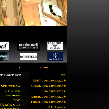
אודות
♦
שעון יד DKNY NY5068
בית
✬מבצע חיסול שעוני DKNY
✬מבצע חיסול שעוני ADIDAS
שם היצרן ודגם 
מחיר מחירון:
✬מבצע חיסול שעוני
המחיר שלנו:
ARMANI
✬מבצע חיסול שעוני DIESEL
מע"מ:
✬מבצע חיסול שעוני FOSSIL
דמי טיפול ומשלוח
♦ שעוני LORUS
(קיימת אפשרות לאי