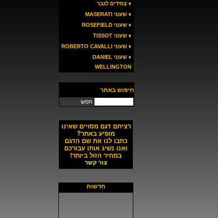
♦ צמידים לגבר
♦ שעוני MASERATI
♦ שעוני ROSEFIELD
♦ שעוני TISSOT
♦ שעוני ROBERTO CAVALLI
♦ שעוני DANIEL
WELLINGTON
חיפוש באתר
חפש
רציתם דגם מסויים שאינו
מופיע באתר?
כתבו לנו את שם הדגם
ואנו נשיג אותו עבורכם
במחיר הזול ביותר!
צור קשר
חדשות