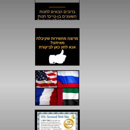
_______
ברוכים הבאים לחנות
השעונים בן-טיים! חנות
השעונים הזולה בישראל!
__________________
משלוח חינם לכל השעונים
באתר ולכל חלקי הארץ!
מרוצה מהשירות שקיבלת
__________________
מאיתנו?
אנא לחץ כאן לביקורת
כל השעונים באתר עד 6
תשלומים ללא ריבית!
__________________
האתר מאובטח בהצפנת
SSL מתקדמת