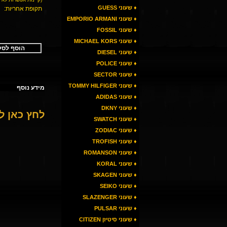
♦ שעוני GUESS
תקופת אחריות:
♦ שעוני EMPORIO ARMANI
♦ שעוני FOSSIL
♦ שעוני MICHAEL KORS
הוסף לסל
♦ שעוני DIESEL
♦ שעוני POLICE
♦ שעוני SECTOR
♦ שעוני TOMMY HILFIGER
מידע נוסף
♦ שעוני ADIDAS
♦ שעוני DKNY
לחץ כאן 
♦ שעוני SWATCH
♦ שעוני ZODIAC
♦ שעוני TROFISH
♦ שעוני ROMANSON
♦ שעוני KORAL
♦ שעוני SKAGEN
♦ שעוני SEIKO
♦ שעוני SLAZENGER
♦ שעוני PULSAR
♦ שעוני סיטיזן CITIZEN