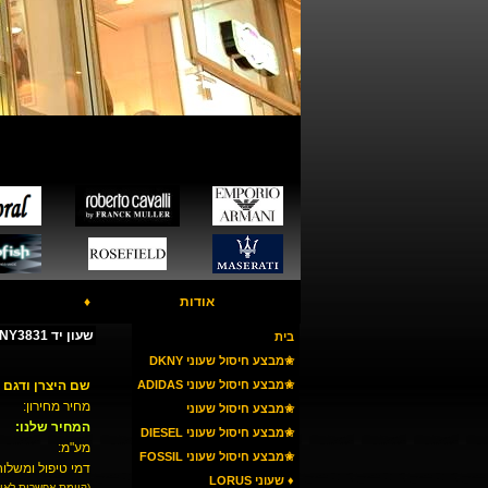
אודות
♦
שעון יד DKNY NY3831 - שעון קרמי
בית
✬מבצע חיסול שעוני DKNY
✬מבצע חיסול שעוני ADIDAS
שם היצרן ודגם 
מחיר מחירון:
✬מבצע חיסול שעוני
המחיר שלנו:
ARMANI
✬מבצע חיסול שעוני DIESEL
מע"מ:
✬מבצע חיסול שעוני FOSSIL
דמי טיפול ומשלוח
♦ שעוני LORUS
(קיימת אפשרות לאי