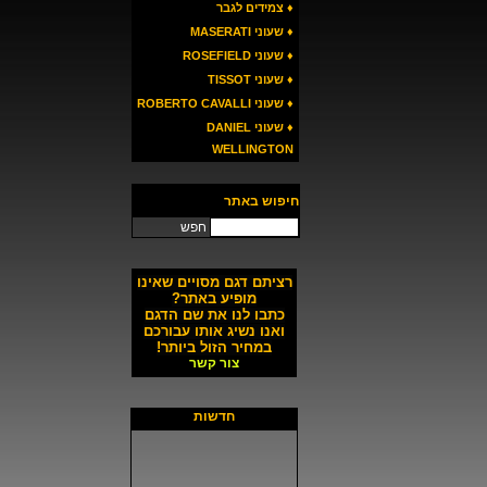
♦ צמידים לגבר
♦ שעוני MASERATI
♦ שעוני ROSEFIELD
♦ שעוני TISSOT
♦ שעוני ROBERTO CAVALLI
♦ שעוני DANIEL
WELLINGTON
חיפוש באתר
חפש
רציתם דגם מסויים שאינו
מופיע באתר?
כתבו לנו את שם הדגם
ואנו נשיג אותו עבורכם
במחיר הזול ביותר!
צור קשר
חדשות