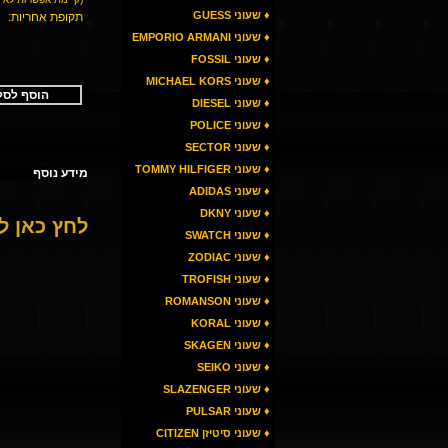
♦ שעוני GUESS
תקופת אחריות:
♦ שעוני EMPORIO ARMANI
♦ שעוני FOSSIL
♦ שעוני MICHAEL KORS
הוסף לסל
♦ שעוני DIESEL
♦ שעוני POLICE
♦ שעוני SECTOR
♦ שעוני TOMMY HILFIGER
מידע נוסף
♦ שעוני ADIDAS
♦ שעוני DKNY
לחץ כאן 
♦ שעוני SWATCH
♦ שעוני ZODIAC
♦ שעוני TROFISH
♦ שעוני ROMANSON
♦ שעוני KORAL
♦ שעוני SKAGEN
♦ שעוני SEIKO
♦ שעוני SLAZENGER
♦ שעוני PULSAR
♦ שעוני סיטיזן CITIZEN