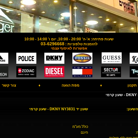
שעות פתיחה: א'-ה' 20:00 - 10:00, יום ו' 14:00 - 10:00
03-6296668
להזמנות טלפוניות :
אפשרות לאיסוף עצמי
תקנון
♦
מפת הגעה
♦
צור קשר
השעון:
שעון יד DKNY NY3831 - שעון קרמי
כולל מע"מ
:
חינם
סוף עצמי ללא תשלום)