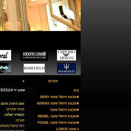
אודות
♦
שעון יד DIESEL DZ1114
בית
✬מבצע חיסול שעוני DKNY
✬מבצע חיסול שעוני ADIDAS
שם היצרן ודגם 
מחיר מחירון:
✬מבצע חיסול שעוני
המחיר שלנו:
ARMANI
✬מבצע חיסול שעוני DIESEL
מע"מ:
✬מבצע חיסול שעוני FOSSIL
דמי טיפול ומשלוח
♦ שעוני LORUS
(קיימת אפשרות לאי