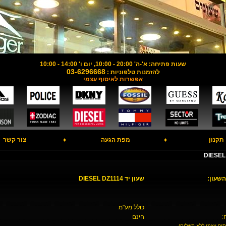
שעות פתיחה: א'-ה' 20:00 - 10:00, יום ו' 14:00 - 10:00
03-6296668
להזמנות טלפוניות :
אפשרות לאיסוף עצמי
תקנון
♦
מפת הגעה
♦
צור קשר
השעון:
שעון יד DIESEL DZ1114
כולל מע"מ
:
חינם
סוף עצמי ללא תשלום)