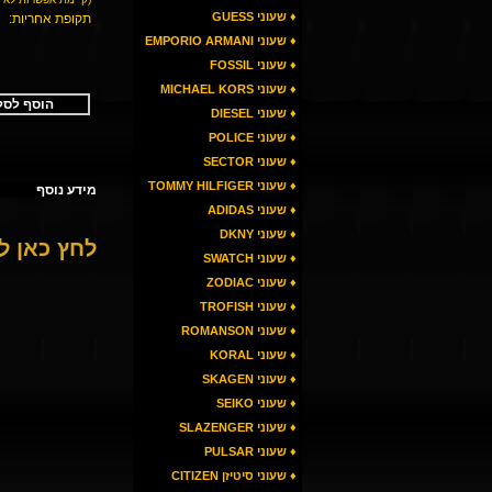
♦ שעוני GUESS
תקופת אחריות:
♦ שעוני EMPORIO ARMANI
♦ שעוני FOSSIL
♦ שעוני MICHAEL KORS
הוסף לסל
♦ שעוני DIESEL
♦ שעוני POLICE
♦ שעוני SECTOR
♦ שעוני TOMMY HILFIGER
מידע נוסף
♦ שעוני ADIDAS
♦ שעוני DKNY
לחץ כאן 
♦ שעוני SWATCH
♦ שעוני ZODIAC
♦ שעוני TROFISH
♦ שעוני ROMANSON
♦ שעוני KORAL
♦ שעוני SKAGEN
♦ שעוני SEIKO
♦ שעוני SLAZENGER
♦ שעוני PULSAR
♦ שעוני סיטיזן CITIZEN