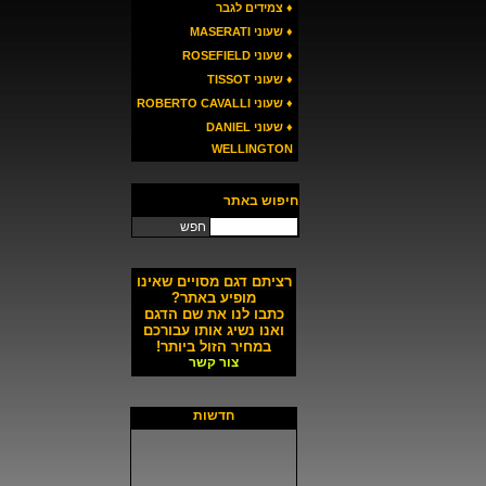
♦ צמידים לגבר
♦ שעוני MASERATI
♦ שעוני ROSEFIELD
♦ שעוני TISSOT
♦ שעוני ROBERTO CAVALLI
♦ שעוני DANIEL
WELLINGTON
חיפוש באתר
חפש
רציתם דגם מסויים שאינו
מופיע באתר?
כתבו לנו את שם הדגם
ואנו נשיג אותו עבורכם
במחיר הזול ביותר!
צור קשר
חדשות