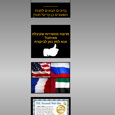
_______
ברוכים הבאים לחנות
השעונים בן-טיים! חנות
השעונים הזולה בישראל!
__________________
משלוח חינם לכל השעונים
באתר ולכל חלקי הארץ!
מרוצה מהשירות שקיבלת
__________________
מאיתנו?
אנא לחץ כאן לביקורת
כל השעונים באתר עד 6
תשלומים ללא ריבית!
__________________
האתר מאובטח בהצפנת
SSL מתקדמת