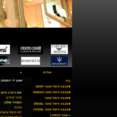
אודות
♦
שעון יד רומנסון RO MANSON TM5123
בית
✬מבצע חיסול שעוני DKNY
✬מבצע חיסול שעוני ADIDAS
שם היצרן ודגם 
מחיר מחירון:
✬מבצע חיסול שעוני
המחיר שלנו:
ARMANI
✬מבצע חיסול שעוני DIESEL
מע"מ:
✬מבצע חיסול שעוני FOSSIL
דמי טיפול ומשלוח
♦ שעוני LORUS
(קיימת אפשרות לאי