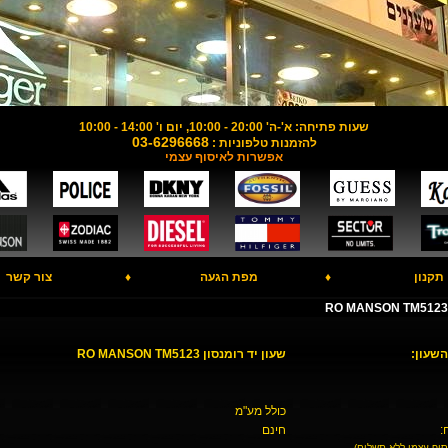
שעות פתיחה: א'-ה' 20:00 - 10:00, יום ו' 14:00 - 10:00
03-6296668
להזמנות טלפוניות :
אפשרות לאיסוף עצמי
תקנון
♦
מפת הגעה
♦
צור קשר
השעון:
שעון יד רומנסון RO MANSON TM5123
כולל מע"מ
:
חינם
סוף עצמי ללא תשלום)