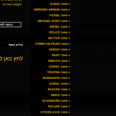
♦ שעוני GUESS
תקופת אחריות:
♦ שעוני EMPORIO ARMANI
♦ שעוני FOSSIL
♦ שעוני MICHAEL KORS
הוסף לסל
♦ שעוני DIESEL
♦ שעוני POLICE
♦ שעוני SECTOR
♦ שעוני TOMMY HILFIGER
מידע נוסף
♦ שעוני ADIDAS
♦ שעוני DKNY
לחץ כאן 
♦ שעוני SWATCH
♦ שעוני ZODIAC
♦ שעוני TROFISH
♦ שעוני ROMANSON
♦ שעוני KORAL
♦ שעוני SKAGEN
♦ שעוני SEIKO
♦ שעוני SLAZENGER
♦ שעוני PULSAR
♦ שעוני סיטיזן CITIZEN