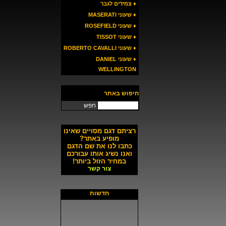
♦ צמידים לגבר
♦ שעוני MASERATI
♦ שעוני ROSEFIELD
♦ שעוני TISSOT
♦ שעוני ROBERTO CAVALLI
♦ שעוני DANIEL
WELLINGTON
חיפוש באתר
חפש
רציתם דגם מסויים שאינו
מופיע באתר?
כתבו לנו את שם הדגם
ואנו נשיג אותו עבורכם
במחיר הזול ביותר!
צור קשר
חדשות