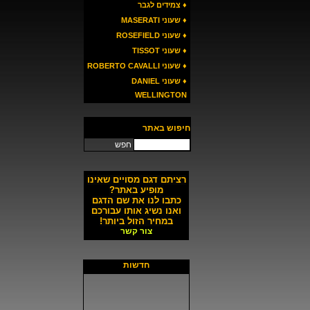
♦ צמידים לגבר
♦ שעוני MASERATI
♦ שעוני ROSEFIELD
♦ שעוני TISSOT
♦ שעוני ROBERTO CAVALLI
♦ שעוני DANIEL
WELLINGTON
חיפוש באתר
חפש
רציתם דגם מסויים שאינו
מופיע באתר?
כתבו לנו את שם הדגם
ואנו נשיג אותו עבורכם
במחיר הזול ביותר!
צור קשר
חדשות