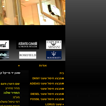
אודות
♦
שעון יד מייקל קורס 60
בית
✬מבצע חיסול שעוני DKNY
✬מבצע חיסול שעוני ADIDAS
שם היצרן ודגם 
מחיר מחירון:
✬מבצע חיסול שעוני
המחיר שלנו:
ARMANI
✬מבצע חיסול שעוני DIESEL
מע"מ:
✬מבצע חיסול שעוני FOSSIL
דמי טיפול ומשלוח
♦ שעוני LORUS
(קיימת אפשרות לאי