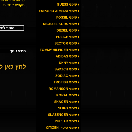
♦ שעוני GUESS
תקופת אחריות:
♦ שעוני EMPORIO ARMANI
♦ שעוני FOSSIL
♦ שעוני MICHAEL KORS
הוסף לסל
♦ שעוני DIESEL
♦ שעוני POLICE
♦ שעוני SECTOR
♦ שעוני TOMMY HILFIGER
מידע נוסף
♦ שעוני ADIDAS
♦ שעוני DKNY
לחץ כאן 
♦ שעוני SWATCH
♦ שעוני ZODIAC
♦ שעוני TROFISH
♦ שעוני ROMANSON
♦ שעוני KORAL
♦ שעוני SKAGEN
♦ שעוני SEIKO
♦ שעוני SLAZENGER
♦ שעוני PULSAR
♦ שעוני סיטיזן CITIZEN