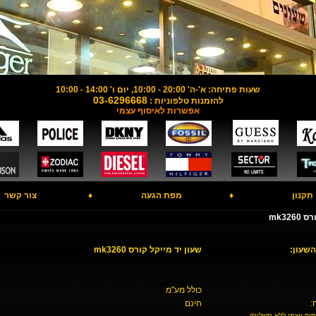
שעות פתיחה: א'-ה' 20:00 - 10:00, יום ו' 14:00 - 10:00
03-6296668
להזמנות טלפוניות :
אפשרות לאיסוף עצמי
תקנון
♦
מפת הגעה
♦
צור קשר
mk32
השעון:
שעון יד מייקל קורס mk3260
כולל מע"מ
:
חינם
סוף עצמי ללא תשלום)