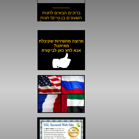
_______
ברוכים הבאים לחנות
השעונים בן-טיים! חנות
השעונים הזולה בישראל!
__________________
משלוח חינם לכל השעונים
באתר ולכל חלקי הארץ!
מרוצה מהשירות שקיבלת
__________________
מאיתנו?
אנא לחץ כאן לביקורת
כל השעונים באתר עד 6
תשלומים ללא ריבית!
__________________
האתר מאובטח בהצפנת
SSL מתקדמת