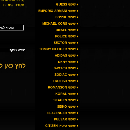
♦ שעוני GUESS
תקופת אחריות:
♦ שעוני EMPORIO ARMANI
♦ שעוני FOSSIL
♦ שעוני MICHAEL KORS
הוסף לסל
♦ שעוני DIESEL
♦ שעוני POLICE
♦ שעוני SECTOR
♦ שעוני TOMMY HILFIGER
מידע נוסף
♦ שעוני ADIDAS
♦ שעוני DKNY
לחץ כאן 
♦ שעוני SWATCH
♦ שעוני ZODIAC
♦ שעוני TROFISH
♦ שעוני ROMANSON
♦ שעוני KORAL
♦ שעוני SKAGEN
♦ שעוני SEIKO
♦ שעוני SLAZENGER
♦ שעוני PULSAR
♦ שעוני סיטיזן CITIZEN