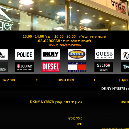
שעות פתיחה: א'-ה' 20:00 - 10:00, יום ו' 14:00 - 10:00
03-6296668
להזמנות טלפוניות :
אפשרות לאיסוף עצמי
תקנון
♦
מפת הגעה
♦
צור קשר
DKN
השעון:
שעון יד דונה קארן DKNY NY8878
כולל מע"מ
:
חינם
סוף עצמי ללא תשלום)