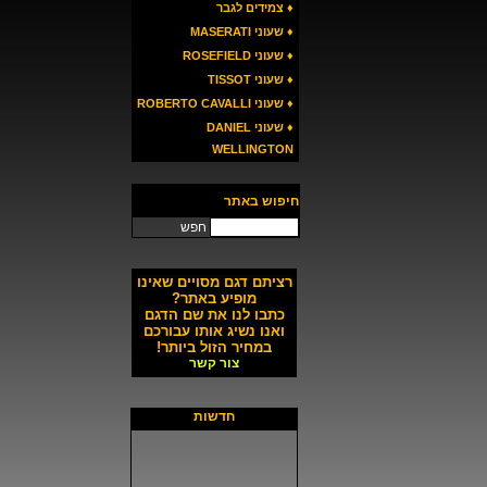
♦ צמידים לגבר
♦ שעוני MASERATI
♦ שעוני ROSEFIELD
♦ שעוני TISSOT
♦ שעוני ROBERTO CAVALLI
♦ שעוני DANIEL
WELLINGTON
חיפוש באתר
חפש
רציתם דגם מסויים שאינו
מופיע באתר?
כתבו לנו את שם הדגם
ואנו נשיג אותו עבורכם
במחיר הזול ביותר!
צור קשר
חדשות