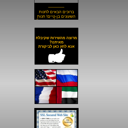
_______
ברוכים הבאים לחנות
השעונים בן-טיים! חנות
השעונים הזולה בישראל!
__________________
משלוח חינם לכל השעונים
באתר ולכל חלקי הארץ!
מרוצה מהשירות שקיבלת
__________________
מאיתנו?
אנא לחץ כאן לביקורת
כל השעונים באתר עד 6
תשלומים ללא ריבית!
__________________
האתר מאובטח בהצפנת
SSL מתקדמת