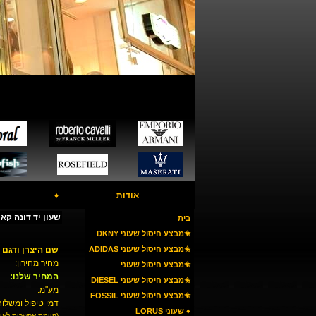
אודות
♦
שעון יד דונה קארן Y NY8878
בית
✬מבצע חיסול שעוני DKNY
✬מבצע חיסול שעוני ADIDAS
שם היצרן ודגם 
מחיר מחירון:
✬מבצע חיסול שעוני
המחיר שלנו:
ARMANI
✬מבצע חיסול שעוני DIESEL
מע"מ:
✬מבצע חיסול שעוני FOSSIL
דמי טיפול ומשלוח
♦ שעוני LORUS
(קיימת אפשרות לאי