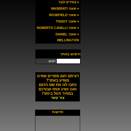
♦ צמידים לגבר
♦ שעוני MASERATI
♦ שעוני ROSEFIELD
♦ שעוני TISSOT
♦ שעוני ROBERTO CAVALLI
♦ שעוני DANIEL
WELLINGTON
חיפוש באתר
חפש
רציתם דגם מסויים שאינו
מופיע באתר?
כתבו לנו את שם הדגם
ואנו נשיג אותו עבורכם
במחיר הזול ביותר!
צור קשר
חדשות