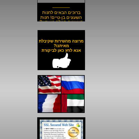
_______
ברוכים הבאים לחנות
השעונים בן-טיים! חנות
השעונים הזולה בישראל!
__________________
משלוח חינם לכל השעונים
באתר ולכל חלקי הארץ!
מרוצה מהשירות שקיבלת
__________________
מאיתנו?
אנא לחץ כאן לביקורת
כל השעונים באתר עד 6
תשלומים ללא ריבית!
__________________
האתר מאובטח בהצפנת
SSL מתקדמת