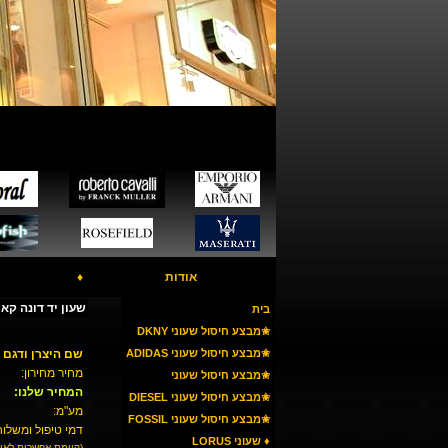
אודות
♦
שעון יד דונה קארן Y NY4282
בית
✬מבצע חיסול שעוני DKNY
✬מבצע חיסול שעוני ADIDAS
שם היצרן ודגם 
מחיר מחירון:
✬מבצע חיסול שעוני
המחיר שלנו:
ARMANI
✬מבצע חיסול שעוני DIESEL
מע"מ:
✬מבצע חיסול שעוני FOSSIL
דמי טיפול ומשלוח
♦ שעוני LORUS
(קיימת אפשרות לאי