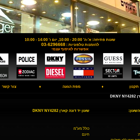
שעות פתיחה: א'-ה' 20:00 - 10:00, יום ו' 14:00 - 10:00
03-6296668
להזמנות טלפוניות :
אפשרות לאיסוף עצמי
תקנון
♦
מפת הגעה
♦
צור קשר
DKN
השעון:
שעון יד דונה קארן DKNY NY4282
כולל מע"מ
:
חינם
סוף עצמי ללא תשלום)