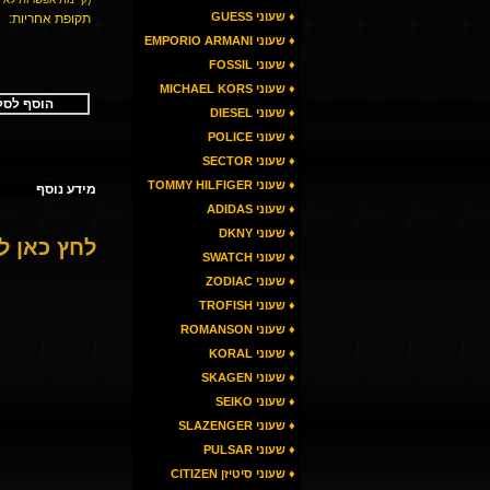
♦ שעוני GUESS
תקופת אחריות:
♦ שעוני EMPORIO ARMANI
♦ שעוני FOSSIL
♦ שעוני MICHAEL KORS
הוסף לסל
♦ שעוני DIESEL
♦ שעוני POLICE
♦ שעוני SECTOR
♦ שעוני TOMMY HILFIGER
מידע נוסף
♦ שעוני ADIDAS
♦ שעוני DKNY
לחץ כאן 
♦ שעוני SWATCH
♦ שעוני ZODIAC
♦ שעוני TROFISH
♦ שעוני ROMANSON
♦ שעוני KORAL
♦ שעוני SKAGEN
♦ שעוני SEIKO
♦ שעוני SLAZENGER
♦ שעוני PULSAR
♦ שעוני סיטיזן CITIZEN